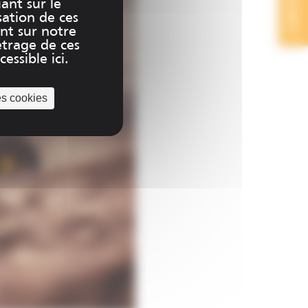
CONTACT
uant sur le
sation de ces
nt sur notre
trage de ces
essible ici.
es cookies