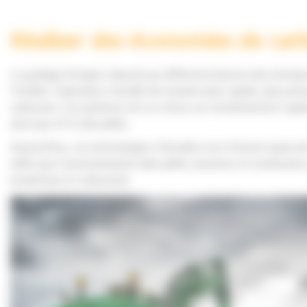
Réaliser des économies de ca
Le guidage d’engins répond aux différents besoins des entrepre
Trimble, l’opérateur travaille de manière plus rapide, plus pr
carburant. Ces systèmes ont un retour sur investissement rapid
ainsi que 25 % des pelles.
Aujourd’hui, ces technologies s’étendent vers d’autres types de
telles que l’automatisation (des pelles, bouteurs et niveleuses)
(matériaux et carburant).