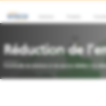
Panneau de gestion des cookies
Solutions
Produits
Format
Réduction de l’e
Portefeuille de solutions et de services dédiées à la ré