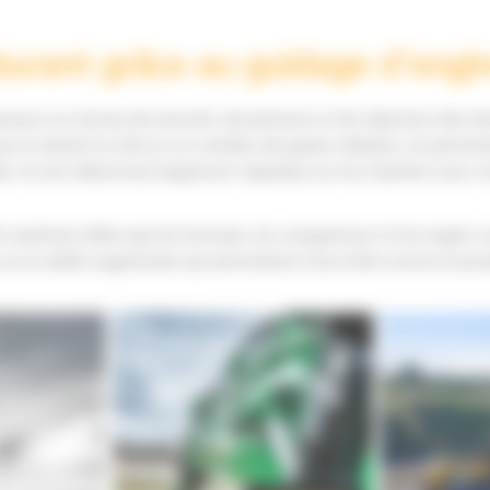
rburant grâce au guidage d’eng
neurs en termes de sécurité, de précision et de réduction des émi
écise et atteint la côte en un nombre de passes réduites, lui per
e, ils sont désormais largement répandus sur les chantiers avec 
 machines telles que les foreuses, les compacteurs et les engins r
 ou la réalité augmentée qui permettent d’accroître encore la prod