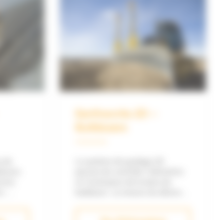
idage
Earthworks 3D –
orks
petites chargeuses sur
chaîne
ivité et
Nivellement pour machines
rbone
compactes Trimble Earthworks
es
pour petites chargeuses sur
ngins
chaîne offre les mêmes garanties
de précision, sécurité, économies
t
de matériaux & carburant que sur