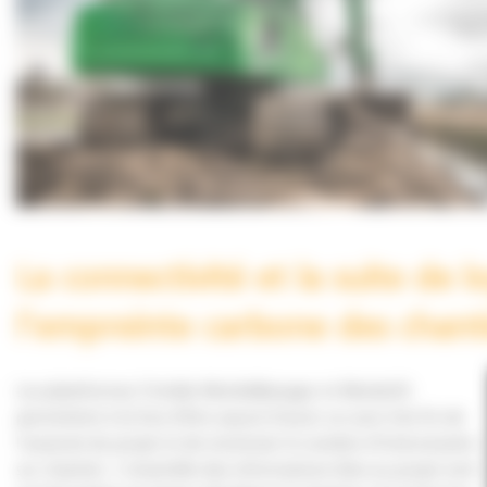
La connectivité et la suite de 
l’empreinte carbone des chanti
Les plateformes Trimble WorksManager et WorksOS
permettent à la fois d’être assuré d’avoir un suivi très fin de
l’avancée du projet et de minimiser le nombre d’intervenants
sur chantier. L’ensemble des informations liées au projet sont