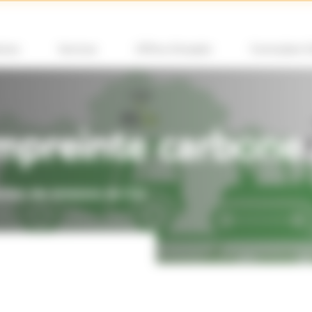
ions
Services
Offres d’emploi
Formulaire 
mpreinte carbone 
duction des émissions de CO2