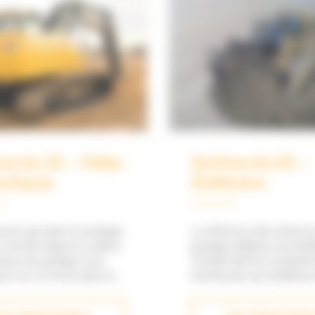
works 2D –
Plateforme de gu
euses
– Trimble Earthw
ème de guidage 2D pour
Augmentez votre product
e permet le contrôle de
réduisez votre impact ca
rie et de l’inclinaison de
grâce au guidage Trimble. D
 La mesure du dévers est
solutions de guidage d’e
ssible avec l’ajout d’un
pour tous travaux de
 de dévers au système.
terrassement. En équipan