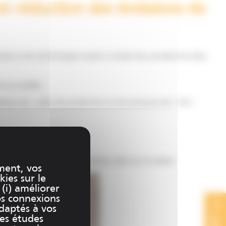
 réduction des émissions de
des et de technologies visant à rendre leur production plus
te ou mobile.
e réduire les coûts de production et les émissions de CO2 :
permet d’obtenir des résultats calés sur la réalité.
ment, vos
kies sur le
 (i) améliorer
os connexions
adaptés à vos
des études