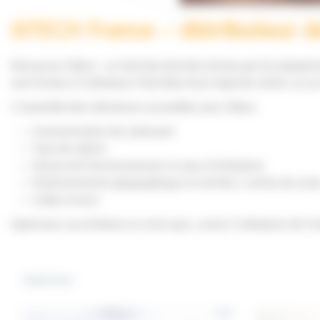
SITECH France – distributeur 
Découvrez Hiboo : un hub des données émises par les équipement
sont livrées à l’utilisateur final dans leurs logiciels métier ou 
L’ensemble des indicateurs accessibles avec Hiboo
Consommation de carburant
Taux de ralenti
Heures de fonctionnement et taux d’utilisation
Positionnement géographique et entrées / sorties de zone
Codes erreurs
Optimisez vos échelons et votre parc, suivez l’utilisation de 
Solutions