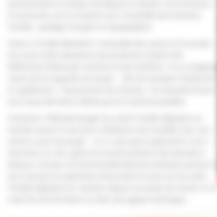
synchronisées en temps réel depuis le chantier vers le bureau
et du bureau vers le chantier (sur l’ensemble des solutions
Trimble : guidage d’engins et topographie).
Grâce à Trimble WorksOS, l’ensemble des acteurs d’un projet
ont accès à des indicateurs de production (statut des
différentes tâches par machine et par échelon) et un mappin
coloré de la maquette du projet – afin de visualiser facilement
et rapidement l’avancement du chantier. Ces données brutes
sont issues des levés réalisés par les machines guidées.
Connecter à Worksmanager les outils Trimble déployés sur
chantier assure à tous leurs utilisateurs de travailler avec une
version à jour du projet – et ce, sans que le géomètre n’ait à
intervenir sur site, grâce à la synchronisation des données à
distance. De plus, la fonctionnalité Remote Assistant permet à
tout moment au géomètre de prendre la main sur les outils
Trimble déployés sur chantier depuis son poste de travail. Et ce
à des fins de formation ou bien de support technique.