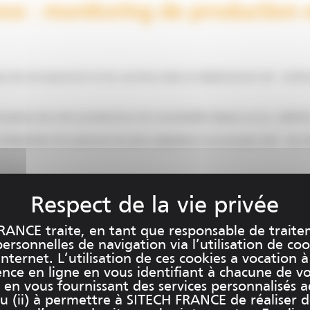
 : monitoring de production et
s de terrassement et les carrières dans le déploiement de métho
imisation de votre production est consultable depuis un pc, tablet
’identifier les solutions les plus adaptées à vos projets afin d
uis grâce à nos systèmes de monitoring de production et qui nous 
RANCE traite, en tant que responsable de traite
rsonnelles de navigation via l’utilisation de coo
internet. L’utilisation de ces cookies a vocation à
ence en ligne en vous identifiant à chacune de v
et en vous fournissant des services personnalisés 
u (ii) à permettre à SITECH FRANCE de réaliser 