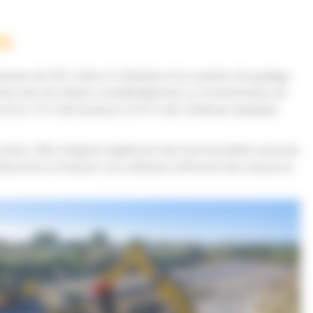
ins
ssions de GES. Grâce à l’utilisation d’un système de guidage
mettant ainsi de réduire considérablement sa consommation de
environ 75 % des bouteurs et 95 % des niveleuses équipées,
outiers. Elles intègrent également des fonctionnalités avancées
uctivité et d’assurer une utilisation efficiente des ressources