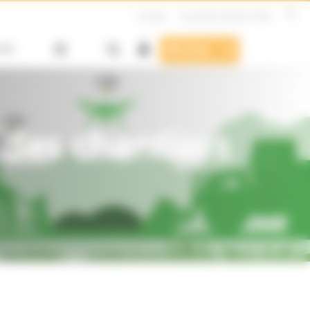
Contact
Formulaire Hotline & SAV
SAV
E-shop
des chantiers