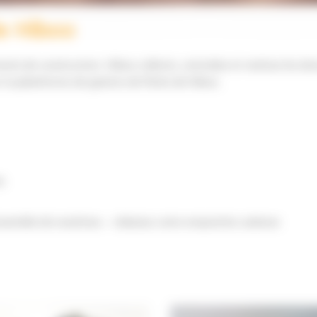
de Hiboo
s de construction. Hiboo collecte, centralise et restitue les do
sur la plateforme de gestion de flotte de Hiboo.
s
l’ensemble de machines – réduisez votre empreinte carbone