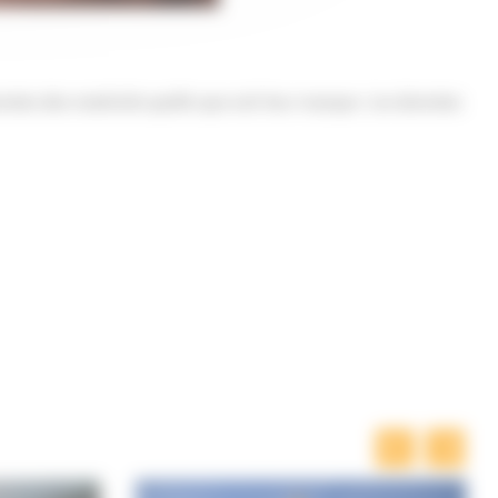
nnées des matériels quelle que soit leur marque. Les données