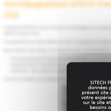
Accompagnement SITECH France
CO2
L’équipe de SITECH France, forme et accompagne les entreprise
efficace et plus verte.
Une plateforme en ligne dédiée au suivi, à l’analyse et à l’opt
Nous réalisons des études de production pour vous permettre d
Dimensionnement d’échelons de production
Positionnement d’installations et choix de technologies
Définition des meilleurs itinéraires
Lors de ces études, nous exploitons le retour d’expérience acq
SITECH F
données pe
présent site 
votre expéri
sur le site 
besoins o