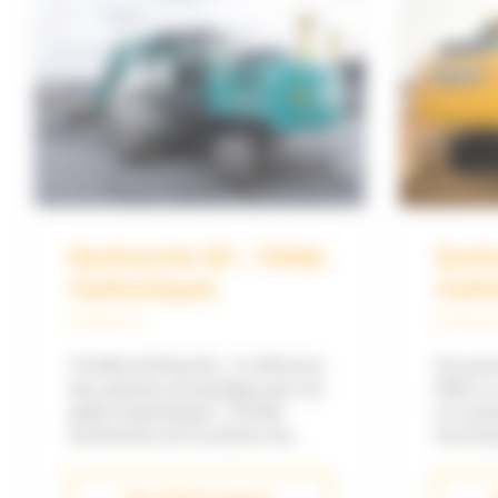
Hiboo
Earth
Nivel
Exploiter les données issues de
votre parc matériel et réduire
Le syst
votre impact environnemental
niveleus
SITECH France est désormais
l’altimét
distributeur de Hiboo : un hub
la lame.
des données émises par les
aussi po
équipements de construction.
capteur