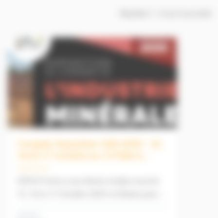
Résultat
1
-
6
sur
6
au total
Congrès-Exposition SIM 2025 : 15,
16 et 17 octobre au CO’Met à
Orléans
SITECH France vous donne rendez-vous les
15, 16 et 17 Octobre 2025 à Orléans pour la
74e édition du Congrès-Exposition de
Domaine