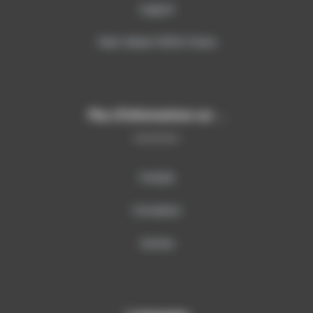
Support
Team Viewer SITECH France
Plus d’informations sur …
Produits
Formations
Services