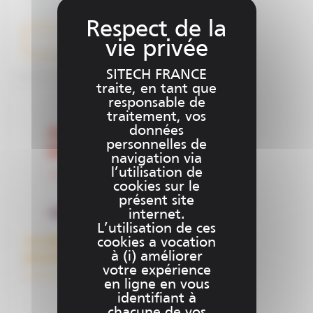
Plus d'informations
SITECH FRANCE
traite, en tant que
responsable de
traitement, vos
données
personnelles de
navigation via
l’utilisation de
cookies sur le
présent site
internet.
L’utilisation de ces
Le salon des exposants des
cookies a vocation
journées de la topographie INSA
à (i) améliorer
votre expérience
Strasbourg : le jeudi 25 septembre
en ligne en vous
identifiant à
chacune de vos