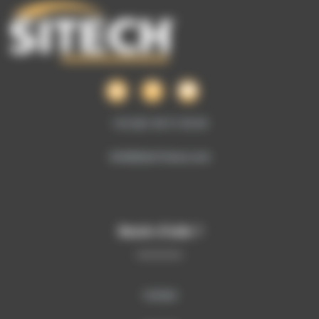
+33 (0)1 69 51 60 00
info@sitech-france.com
Besoin d’aide ?
Contact