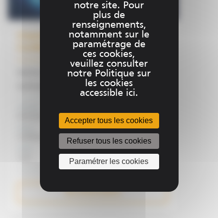
notre site. Pour
plus de
renseignements,
notamment sur le
Chantier Connecté : Journées de
paramétrage de
Conférences SITECH
ces cookies,
veuillez consulter
notre Politique sur
SITECH France, votre fournisseur de
les cookies
technologies pour les Travaux Publics, vous
accessible ici.
invite à une journée de présentation des
Domaine
matériels, logiciels et services pour le
Evénement
Accepter tous les cookies
chantier connecté.
Niveau
Conférences Chantier Connecté
Refuser tous les cookies
Durée
1 jour
Paramétrer les cookies
Plus d'informations