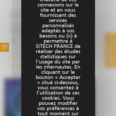
connexions sur le
site et en vous
Domaine
fournissant des
Evénement
services
Niveau
personnalisés
Le salon des exposants des journées de la topographie
adaptés à vos
INSA Strasbourg : le jeudi 25 septembre
besoins ou (ii) à
Durée
permettre à
1 jour
SITECH FRANCE de
CONTACT
réaliser des études
statistiques sur
Plus d'informations
l’usage du site par
les internautes. En
cliquant sur le
bouton « Accepter
» situé ci-dessous,
vous consentez à
l’utilisation de ces
cookies. Vous
pouvez modifier
vos préférences à
tout moment sur