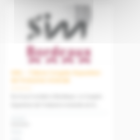
SIM – 72ème Congrès Exposition
de l’industrie minérale
Du 4 au 6 octobre à Bordeaux. Le Congrès
Exposition de l’industrie minérale est le
salon référent du secteur des industries
Domaine
extractives en France.
Evénement
Niveau
Durée