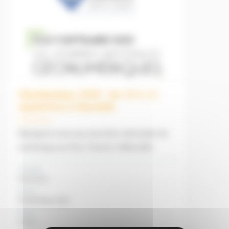
Géodatadays 2025 : les 10 & 11
septembre à Marseille
Rejoignez-nous aux journées nationales du
numérique au Parc Chanot à Marseille.
Domaine
Evénement
Niveau
Géodatatdays 2025
Durée
2 jours