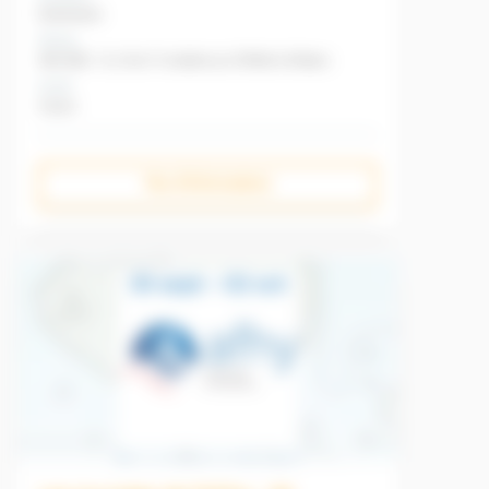
l'industrie minérale sur le stand#E28Bis !
Evénement
Niveau
SIM 2025 : 15, 16 et 17 octobre au CO'Met à Orléans
Durée
3 jours
Plus d'informations