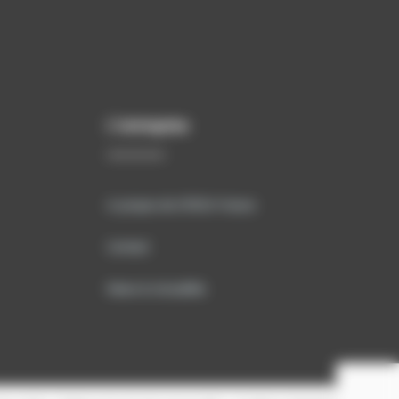
L’entreprise
A propos de SITECH France
Contact
News & Actualités