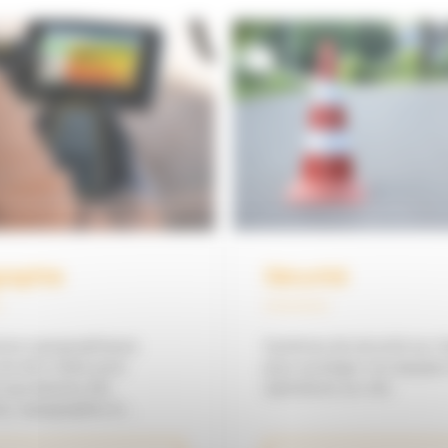
raphie
Sécurité
tions topographiques
Systèmes de sécurité sur c
nt été créées pour
pour protéger vos équipes
 aux besoins des
opérations sur site
s, topographes et
nts de chantier en alliant