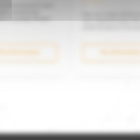
er l'environnement marin :
phie, géophysique,
Avec son e-shop, bénéficie
hie et guidage d'engins
notre expertise jusque dan
achats de pièces et d’acces
lus d'informations
Plus d'informatio