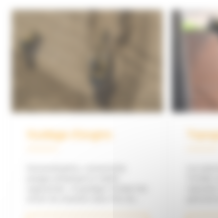
Guidage d'engins
Topog
Automatisation, connectivité,
Les solu
pesage embarqué et réalité
Trimble o
augmentée : le guidage Trimble fait
répondre
entrer les chantiers dans l'ère du
géomètre
digital et vous offre une infinité de
encadreme