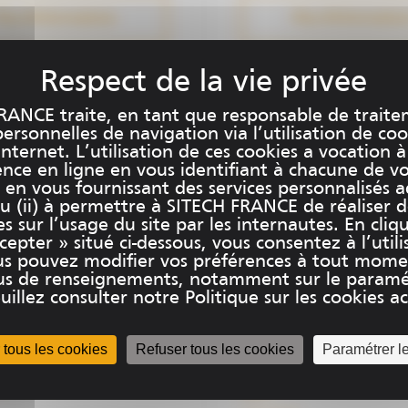
e, confort d'utilisation &
lus d'informations
Plus d'informatio
ité. Elles font entrer la
ie dans l'ère du digital.
RANCE traite, en tant que responsable de traite
rsonnelles de navigation via l’utilisation de coo
internet. L’utilisation de ces cookies a vocation à
ence en ligne en vous identifiant à chacune de v
et en vous fournissant des services personnalisés 
u (ii) à permettre à SITECH FRANCE de réaliser 
es sur l’usage du site par les internautes. En cliq
epter » situé ci-dessous, vous consentez à l’utili
us pouvez modifier vos préférences à tout mome
plus de renseignements, notamment sur le paramé
uillez consulter notre Politique sur les cookies acc
 tous les cookies
Refuser tous les cookies
Paramétrer l
e
SITECH France va 
loin