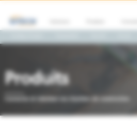
Panneau de gestion des cookies
Solutions
Produits
Format
Guidage d'engins
Topographie
Sécurité
Drones
Produits
Connecter et robotiser vos chantiers de construction.