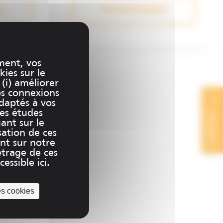
ns
Plus d'informations
ment, vos
kies sur le
 (i) améliorer
os connexions
adaptés à vos
CONTACT
des études
uant sur le
sation de ces
nt sur notre
trage de ces
essible ici.
es cookies
plus