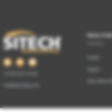
Besoin d’aid
Contact
Support
+33 (0)1 69 51 60 00
Team Viewer SI
info@sitech-france.com