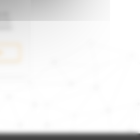
z de
s vos
soires.
ns