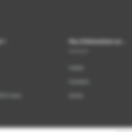
e ?
Plus d’informations sur …
Produits
Formations
TECH France
Services