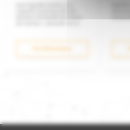
Suite logicielle centrée sur la
Digitalis
maquette numérique des sites
hydrogra
destinée à l'ensemble des acteurs
topograp
des chantiers - passerelle vers le
BIM, pour piloter l'avancement des
chantiers en temps réel. Conseils et
accompagnement dans
l'optimisation de votre production
Plus d'informations
P
sur chantier et en carrières.
Logiciels de conception de projets,
plateformes d'échange de données
bureau-terrain-bureau, de suivi,
d'analyse et d'optimisation de
production, de gestion de vols de
drones