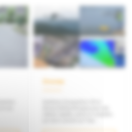
Drones
hantiers
Systèmes d’acquisition 3D et
 et vos
drones bathymétriques pour des
relevés rapides, précis et complets,
sur terre comme sur l’eau.