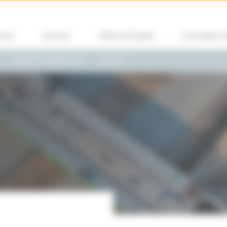
ions
Services
Offres d’emploi
Formulaire 
Logiciels et plateformes
Marine