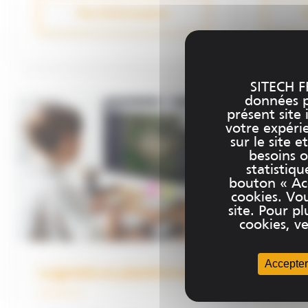
possibilités de gains de
robustess
Plus d'informations
P
productivité.
connectiv
topograph
SITECH F
données pe
présent site 
votre expéri
sur le site 
besoins o
statistiqu
bouton « Acc
cookies. Vo
site. Pour 
cookies, ve
Accepter
Logiciels et plateformes
Marin