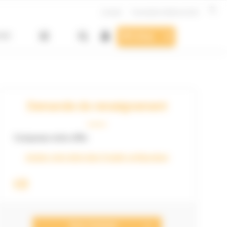
Contact
Formulaire Hotline & SAV
SAV
E-shop
Demande de renseignement
Composez votre offre
Ajustez votre devis dans l'onglet configurateur
€0
Nous Contacter