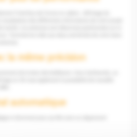
ment l’interface de l’écran en cabine : affichage du
t visualisation des différentes informations de votre projet
te tactile. Les antennes sont désormais positionnées sur la
 sécure. Terminés les mâts aux deux extrémités de votre lame
antennes.
ec la même précision
ements de la lame des bulldozers. Avec Earthworks, un
chage en 3D mais également la possibilité de travailler
 IMU.
tal automatique
ge et direction) pour qu’elle suive un alignement