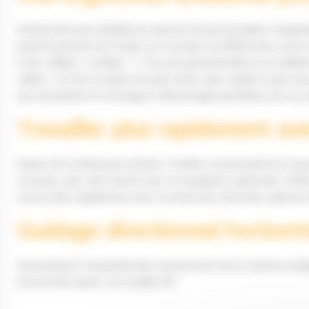
Earthworks pour Bulldozers permet de personnaliser intégrale
positionnement de l’engin sur le projet via différentes vues e
(cote, déblai / remblai…). Tout est paramétrable sur la tablet
cabine : la mise en place est plus facile, plus rapide et plus
qui nécessitent le montage et démontage quotidiens de vos 
Travailler plus rapidement av
Depuis de nombreuses années, Trimble a automatisé les mouv
nouveau cap a été franchi avec la navigation optimisée, l’affi
encore plus rapidement avec la vitesse de calcul des capteurs
Guidage directionnel horizon
Automatisez l’ensemble des mouvements de la machine (régla
horizontal à partir du modèle 3D.