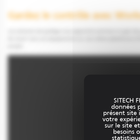
Gardez le contrôle avec Wor
Les solutions de guidage vous apportent précision et gain d
de réunir tous vos équipements sur une même plateforme d’é
projets.
SITECH F
données pe
présent site 
votre expéri
sur le site 
besoins o
statistiqu