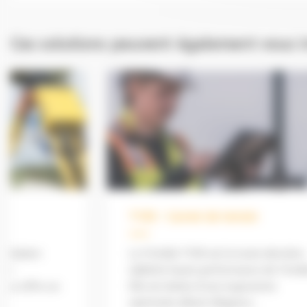
Ces solutions peuvent également vous i
Plateforme de guidage - Trimble
Earthworks
re
Augmentez votre productivité et
mble.
réduisez votre impact carbone grâce au
guidage Trimble. Des solutions de