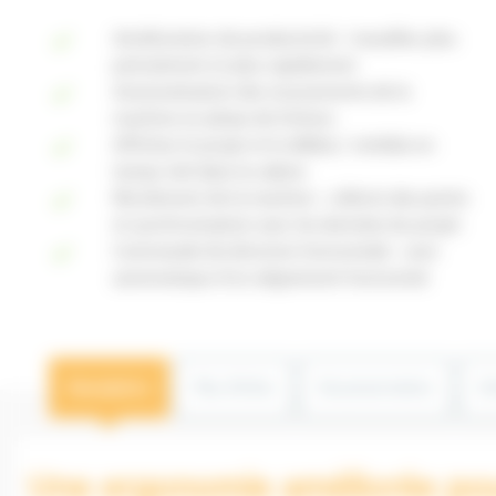
Amélioration de productivité : travaillez plus
précisément et plus rapidement
Automatisation des mouvements de la
machine en phase de finition
Affichez le projet et le déblai / remblai en
temps réel dans la cabine
Récolement de la machine : collecte des points
et synchronisation avec les données du projet
Commande de direction horizontale : suivi
automatique d’un alignement horizontal
Description
Plus d'infos
Documentation
In
Une ergonomie améliorée pou