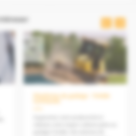
ntéresser
Earthworks 2D - Niveleuses
Tri
Le système de guidage 2D pour
Trim
niveleuse permet le contrôle de
web 
l’altimétrie et de l’inclinaison de la
tabl
lame. La mesure...
dest