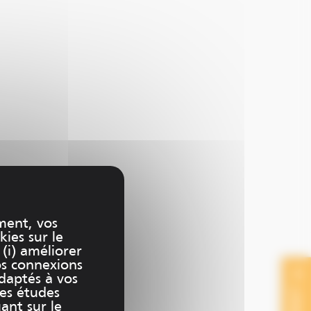
ment, vos
kies sur le
 (i) améliorer
os connexions
adaptés à vos
des études
uant sur le