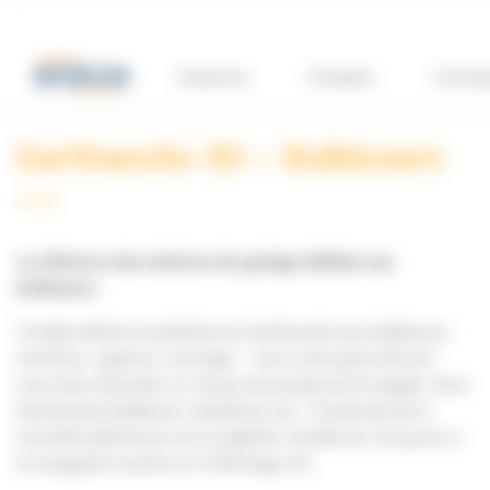
Panneau de gestion des cookies
Solutions
Produits
Format
Earthworks 3D – Bulldozers
La référence des solutions de guidage dédiées aux
bulldozers.
Trimble décline sa plateforme Earthworks aux bulldozers :
interface, capteurs, montage… tout a été pensé afin de
vous faire atteindre un niveau de productivité inégalé. Avec
Earthworks bulldozers, bénéficiez de l’intuitivité de la
nouvelle plateforme sur la tablette Trimble de 10 pouces à
la navigation tactile et à l’affichage 3D.