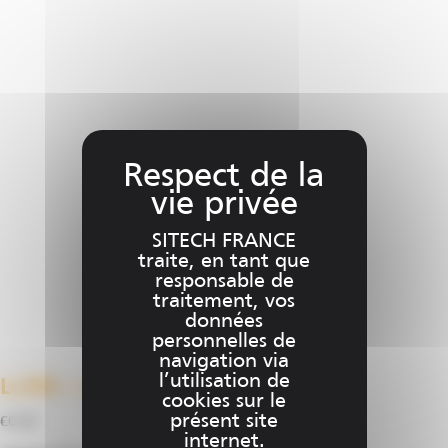
produit
a
plusieurs
variations.
Les
options
peuvent
être
choisies
sur
SITECH FRANCE
la
traite, en tant que
page
responsable de
traitement, vos
du
données
produit
personnelles de
navigation via
l’utilisation de
LL300 – Laser de niveau
cookies sur le
présent site
€
0.00
internet.