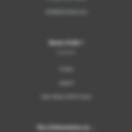
info@sitech-france.com
Besoin d’aide ?
Contact
Support
Team Viewer SITECH France
Plus d’informations sur …