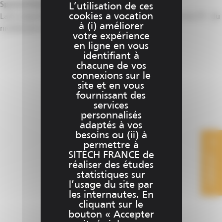
Spectra Precision :
Laser de niveau LL300
L’utilisation de ces
cookies a vocation
Laser polyvalent destiné à l’ensemble des applications du TP : du
à (i) améliorer
nivèlement simple pente au récolement.
votre expérience
en ligne en vous
Ce
Choix des options
identifiant à
produit
chacune de vos
connexions sur le
a
site et en vous
plusieurs
fournissant des
variations.
services
Les
personnalisés
options
adaptés à vos
besoins ou (ii) à
peuvent
permettre à
être
SITECH FRANCE de
CONTACT
choisies
réaliser des études
sur
statistiques sur
la
l’usage du site par
les internautes. En
page
cliquant sur le
du
bouton « Accepter
produit