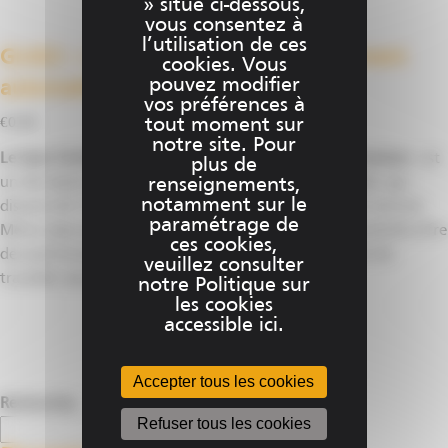
» situé ci-dessous,
vous consentez à
l’utilisation de ces
GL422 – Laser double pente à nivellement
cookies. Vous
pouvez modifier
automatique
vos préférences à
tout moment sur
€
0.00
notre site. Pour
Le laser GL422N à calage automatique de Spectra Precision
est
plus de
un des lasers à
double pente
le plus robuste, rentable, qui
renseignements,
notamment sur le
dispose de 3 fonctions – niveau, pente et alignement vertical.
paramétrage de
Même dans des conditions de chantier difficiles, le GL422N offre
ces cookies,
des performances fiables et précises, vous permettant de
veuillez consulter
travailler plus rapidement et plus intelligemment.
notre Politique sur
les cookies
accessible ici.
Ce
Choix des options
produit
a
Accepter tous les cookies
plusieurs
Rechercher
Refuser tous les cookies
variations.
Rechercher
Les