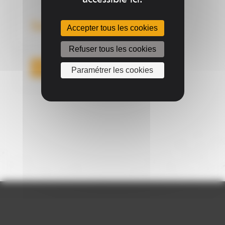
accessible ici.
Sur devis
Accepter tous les cookies
Refuser tous les cookies
Nous Contacter
Paramétrer les cookies