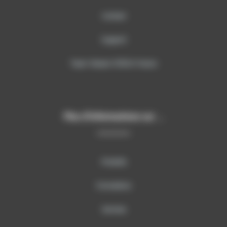
Contact
Support
Team Viewer SITECH France
Plus d’informations sur …
Produits
Formations
Services