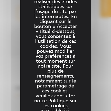
CONTACT
de
réaliser des études
statistiques sur
l’usage du site par
Plus d'informations
les internautes. En
cliquant sur le
bouton « Accepter
» situé ci-dessous,
vous consentez à
l’utilisation de ces
cookies. Vous
pouvez modifier
vos préférences à
tout moment sur
Demande de
notre site. Pour
plus de
renseignement
renseignements,
notamment sur le
paramétrage de
Composez votre offre
ces cookies,
veuillez consulter
Achat laser neuf
x
notre Politique sur
Ajustez votre devis dans l'onglet
les cookies
configurateur