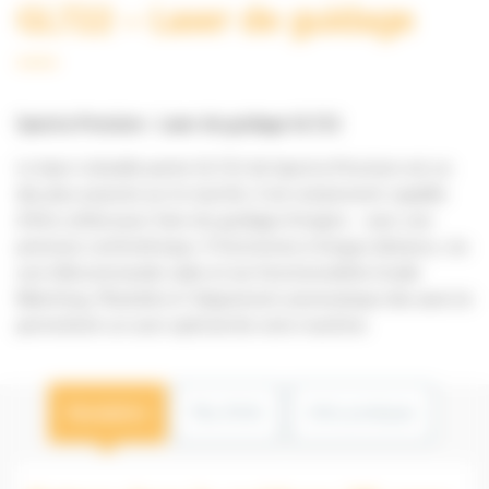
GL722 – Laser de guidage
Spectra Precision :
Laser de guidage GL722
Le laser à double pente GL722 de Spectra Precision est un
des plus avancés sur le marché, il est notamment capable
d’être utilisé pour faire du guidage d’engins – avec une
précision centimétrique. Il fonctionne à longue distance, via
une télécommande radio et ses fonctionnalités Grade
Matching, Planelok et l’alignement automatique des axes lui
permettent un suivi optimal de votre machine.
Description
Plus d'info
Infos pratiques