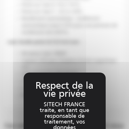
Pente sur l’axe X -10 à +10 %.
Pente sur l’axe Y : -0,5 à +25%.
Nivellement automatique : nivellement
automatique jusqu’à 25% pour une précision de
nivellement de 0,001%.
Laser double pente GL722 livré avec :
Récepteur laser CR600
Support C50 pour récepteur & mât magnétique
C51
Télécommande radio RC703
Chargeur 1445-2092 + câble 6003-0820
6 x Batteries D-Cell NiMH Q103077
Mallette de transport
SITECH FRANCE
traite, en tant que
responsable de
traitement, vos
Ces solutions peuvent également vous
données