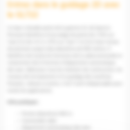
Entrez dans le guidage 2D avec
le GL722
Ce laser à double pente de la gamme GL de Spectra
Precision bénéficie d’une plage de pente de ±10% sur
l’axe X et de -0,5 à +25% sur l’axe Y et d’un haut niveau
de précision jusqu’à des diamètres de 900 mètres. Il
bénéficie de toutes les fonctions de la radiocommande et
notamment de la fonction d’alignement automatique
des axes. Idéal pour tous les chantiers de construction, les
travaux de terrassement et le guidage des machines.
Puissant, robuste et précis, il est l’outil indispensable pour
toutes les applications.
Infos pratiques :
Portée (diamètre) 900 m
Commande radio
Alignement automatique des axes