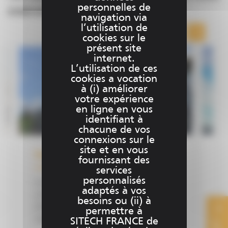
personnelles de
intéresser
navigation via
l’utilisation de
cookies sur le
présent site
internet.
L’utilisation de ces
cookies a vocation
à (i) améliorer
votre expérience
en ligne en vous
identifiant à
chacune de vos
connexions sur le
site et en vous
Roadworks 3D - Finisseurs
Tr
fournissant des
fo
services
personnalisés
Le système Roadworks 3D Finisseur est
adaptés à vos
Le
un système 3D qui automatise la pose
besoins ou (ii) à
am
d’enrobé pour tous types de finisseurs.
permettre à
pr
Cette...
SITECH FRANCE de