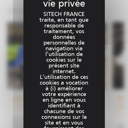
Services
SITECH FRANCE
traite, en tant que
responsable de
traitement, vos
données
personnelles de
navigation via
l’utilisation de
cookies sur le
présent site
internet.
L’utilisation de ces
cookies a vocation
à (i) améliorer
votre expérience
Location de matériel
Pré
en ligne en vous
identifiant à
ma
chacune de vos
connexions sur le
Un investissement totalement maîtrisé.
site et en vous
Nous mettons à votre disposition un panel
Afin