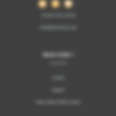
+33 (0)1 69 51 60 00
info@sitech-france.com
Besoin d’aide ?
Contact
Support
Team Viewer SITECH France