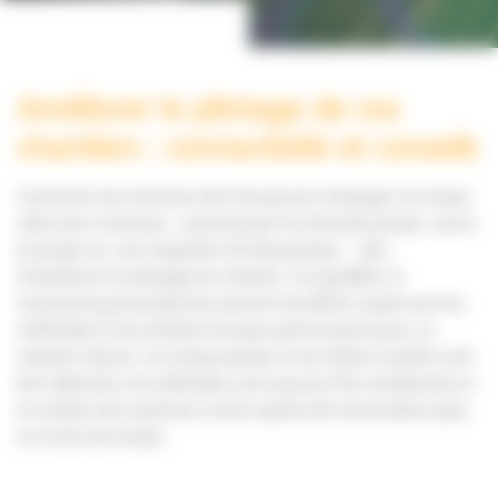
Améliorer le pilotage de vos
chantiers : connectivité et conseils
Connecter les machines afin de pouvoir échanger en temps
réels avec le bureau : synchroniser les données projet, suivre
le projet sur une maquette 3D dynamique – afin
d’améliorer le pilotage du chantier. En parallèle, le
monitoring de production permet de définir quels sont les
méthodes et les échelons les plus performants pour un
chantier donné. Les temps perdus et les tâches inutiles vont
être détectés, les méthodes vont pouvoir être améliorées et
le nombre de machines va être ajusté afin de produire plus
en moins de temps.