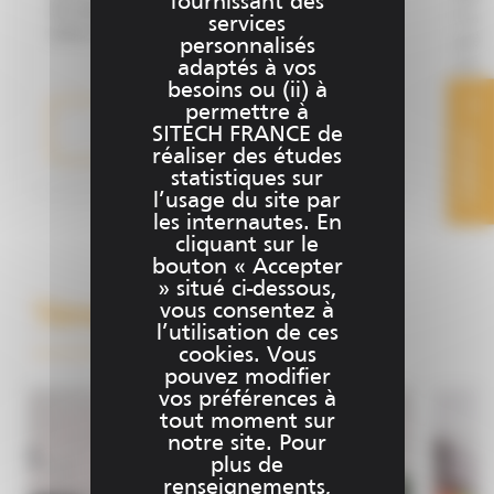
fournissant des
de solutions Trimble que vous pouvez louer
Fran
services
selon vos projets. Vous maîtrisez ainsi votre
prépa
personnalisés
investissement puisque vous réaliserez vos
modif
adaptés à vos
chantiers avec les dernières technologies
aux b
besoins ou (ii) à
Trimble : systèmes de guidage ou
permettre à
boîti
équipements de topographie, sans avoir à
Plus d'informations
SITECH FRANCE de
CONTACT
guid
investir.
réaliser des études
conce
statistiques sur
l’usage du site par
les internautes. En
cliquant sur le
bouton « Accepter
» situé ci-dessous,
vous consentez à
Témoignages
l’utilisation de ces
cookies. Vous
pouvez modifier
vos préférences à
tout moment sur
notre site. Pour
plus de
renseignements,