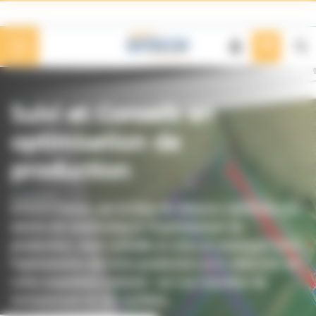
Panneau de gestion des cookies
Suivi et Conseils en
optimisation de
production
SITECH France, par le biais de Arkance Optimum son
service de monitoring et d'optimisation de
production, vous conseille et vous accompagne dans
l'optimisation de votre production et la réduction de
votre empreinte carbone - sur vos chantiers de
terrassement & vos carrières.