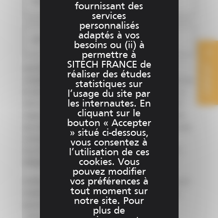
Ajouter un fichier (2)
fournissant des
services
personnalisés
adaptés à vos
Ajouter un fichier (3)
besoins ou (ii) à
permettre à
SITECH FRANCE de
CONTACT
Les informations recueillies lorsque vous
réaliser des études
complétez et soumettez ce formulaire en ligne via
statistiques sur
le site www.sitech-france.fr (ci-après le « Site »)
l’usage du site par
les internautes. En
ont vocation à être traitées par SITECH FRANCE,
cliquant sur le
responsable de traitement, aux fins de répondre
bouton « Accepter
aux demandes d’informations et pour mieux vous
» situé ci-dessous,
connaitre.
vous consentez à
Les informations signalées d'un astérisque sont
l’utilisation de ces
cookies. Vous
obligatoires pour la gestion de vos demandes.
pouvez modifier
vos préférences à
Conformément à la réglementation applicable en
tout moment sur
matière de protection des données à caractère
notre site. Pour
personnel, vous disposez :
plus de
- d’un droit d’accès, de rectification et de