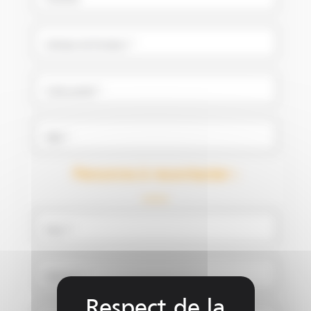
Adresse de livraison *
Code postal *
Ville *
Personne à recontacter :
Nom *
Prénom *