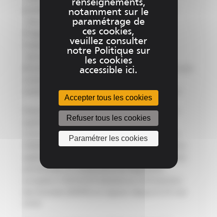
renseignements,
portabilité des informations vous concernant ;
notamment sur le
paramétrage de
- d'un droit de limitation, d’effacement et
ces cookies,
d’opposition pour des motifs légitimes au
veuillez consulter
traitement de vos données ;
notre Politique sur
- de la possibilité de nous transmettre des
les cookies
directives afin d’organiser le sort des données vous
accessible ici.
concernant (conservation, effacement,
communication à un tiers, etc.) en cas de décès
Accepter tous les cookies
Vous disposez également d'un droit de recours
Refuser tous les cookies
auprès d'une autorité de contrôle telle que la
Commission Nationale de l'Informatique et des
Paramétrer les cookies
Libertés en cas de violation de la réglementation
applicable en matière de protection des données
personnelles et notamment du Règlement
européen n°2016-679 Général sur la Protection
des Données (RGPD) en vigueur depuis le 25 mai
2018.