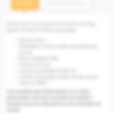
Description
Besoin d'une formation ?
SITECH France vous propose à la location une large
gamme d’outils et solutions de guidage :
Niveaux, lasers
Théodolites, stations totales topographiques,
prismes
Bases et Mobiles GNSS
Carnets de terrain
Solutions de guidage d’engin 2D
Solutions de guidage d’engin 3D (par station
totale ou GNSS)
Vous souhaitez plus d’informations ou un devis
personnalisé concernant la location de matériel ?
Envoyez-nous votre demande via notre formulaire de
contact.