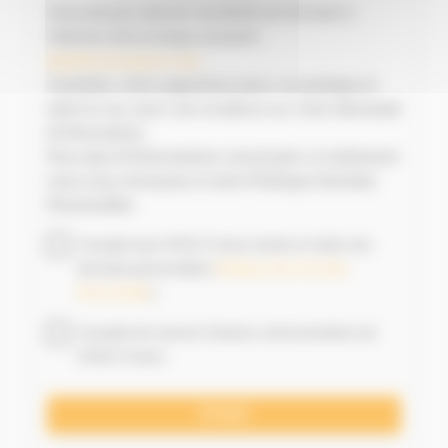
Vous pouvez exercer ces droits en écrivant à
l'adresse électronique suivante :
dpo@monnoyeur.com
Toutefois, votre opposition peut, en pratique et
selon le cas, avoir une incidence sur votre demande
d’information.
Pour plus d’informations concernant ce traitement
nous vous renvoyons à notre Politique Données
Personnelles.
J'accepte que SITECH France stocke et traite mes
données personnelles (
Politique des Données
Personnelles
).
J'accepte de recevoir d'autres communications de
SITECH France.