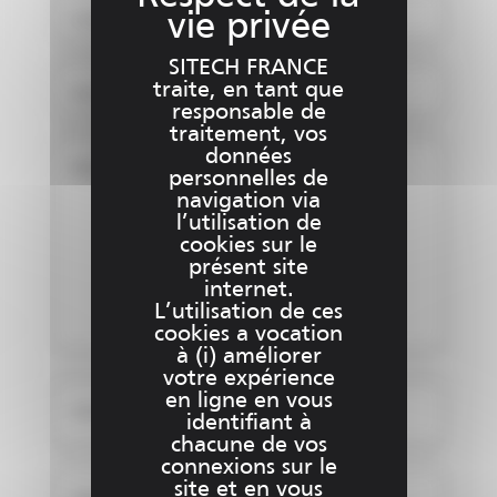
E-mail *
SITECH FRANCE
traite, en tant que
Numéro de téléphone *
responsable de
traitement, vos
données
Message
personnelles de
navigation via
l’utilisation de
cookies sur le
présent site
internet.
L’utilisation de ces
cookies a vocation
à (i) améliorer
votre expérience
en ligne en vous
Ajouter un fichier (1)
identifiant à
chacune de vos
connexions sur le
site et en vous