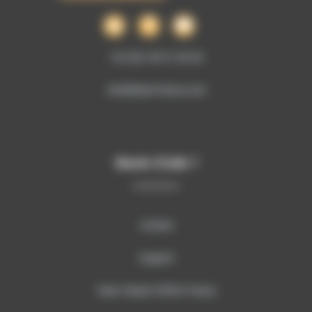
+33 (0)1 69 51 60 00
info@sitech-france.com
Besoin d’aide ?
Contact
Support
Team Viewer SITECH France