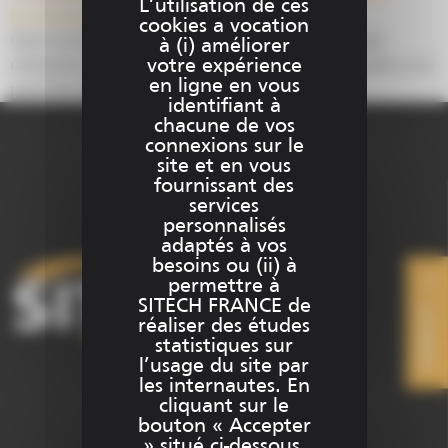
L’utilisation de ces
By
adurand
30 août 2022
Leave a comment
cookies a vocation
Gérer un chantier à distance, tout en étant proche des
à (i) améliorer
votre expérience
utilisateurs – en améliorant la productivité sur site grâce à un
en ligne en vous
panel de solutions et services SITECH France.
identifiant à
chacune de vos
connexions sur le
site et en vous
fournissant des
services
personnalisés
adaptés à vos
besoins ou (ii) à
permettre à
SITECH FRANCE de
CONTACT
réaliser des études
statistiques sur
l’usage du site par
les internautes. En
cliquant sur le
bouton « Accepter
+33 (0)1 69 51 60 00
» situé ci-dessous,