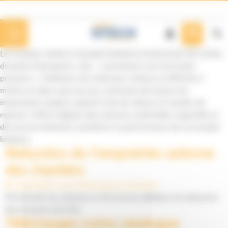
Panneau de gestion des cookies
Les travaux routiers et projets linéaires (construction de routes,
de pistes d’aéroports, rails…) nécessitent une très haute
précision. L’utilisation de matériaux coûteux et difficiles à
mettre en place ainsi qu’une contrainte de temps très
importante rendent capital le fait de réduire le nombre de
reprises. SITECH déploie des solutions matérielles, logicielles et
des services destinés à améliorer la performance de vos projets
linéaires.
Réduction de l’empreinte carbone
des chantiers
By
mgrenet
22 mars 2023
Leave a comment
Portefeuille de solutions et de services dédiées à la réduction
des émissions de CO2
Téléchargez notre catalogue