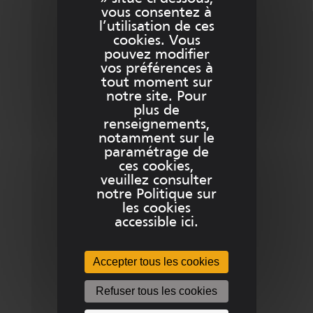
vous consentez à
info@sitech-france.com
l’utilisation de ces
cookies. Vous
pouvez modifier
vos préférences à
tout moment sur
Besoin d’aide ?
notre site. Pour
plus de
renseignements,
notamment sur le
paramétrage de
Contact
ces cookies,
veuillez consulter
Support
notre Politique sur
les cookies
accessible ici.
Team Viewer SITECH France
Accepter tous les cookies
Refuser tous les cookies
Plus d’informations sur …