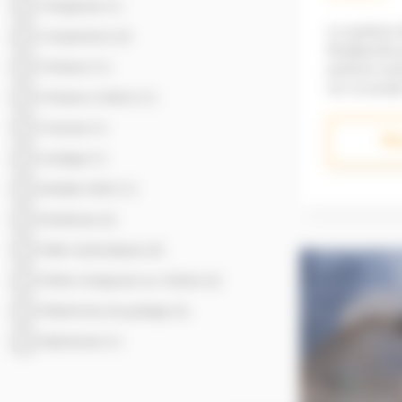
Chargeuses (1)
Le système 
Compacteurs (2)
Roadworks p
Finisseurs (1)
position exa
sur un proje
Finisseurs à béton (1)
compactage 
conformité 
Foreuses (1)
Plu
rapidement. Montage sur c
Guidage (1)
pour plus de
Fonctionnement 
Mobiles GNSS (1)
centimétrique Compatibilit
des correcti
Niveleuses (2)
le réseau
Pelles Hydrauliques (4)
Petites chargeuses sur chaînes (2)
Plateformes de guidage (3)
Raboteuses (1)