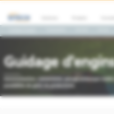
Panneau de gestion des cookies
Solutions
Produits
Format
Guidage d'engins
Topographie
Sécurité
Drones
Guidage d'engin
Automatisation, connectivité, pesage embarqué réalité au
possibilités de gains de productivité.