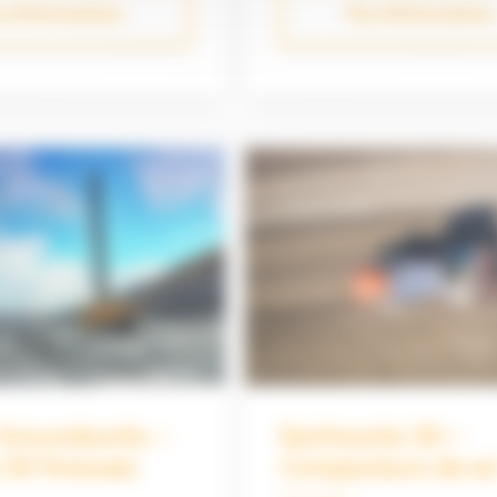
s d'informations
Plus d'informations
tiers, la plateforme de
machines. Alliez la polyvalen
mble Earthworks a été
compacité de votre machine
vous aider à travailler
l’efficacité de Trimble Eart
ément et plus
pour être plus productif sur
 vous permettant ainsi
chantiers de plus faible env
votre productivité sur
ou dans des environnement
des phases de vos
contraints. Précision centimétrique
ts : en production, en
et automatisation de la mac
dans l’application de
Réduction du nombre de pa
ers. Pelles
, bulldozers, niveleuses
pactes Autres
ifiques sur demande
 Groundworks –
Earthworks 3D –
 3D foreuses
Compacteurs de so