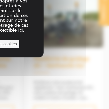
adaptés à vos
digital : affichage 3D, tablette
CONTACT
des études
cabine tactile, vues personnalisables
uant sur le
et capteurs IMU. Raboteuses
sation de ces
Finisseurs Compacteurs
nt sur notre
trage de ces
essible ici.
es cookies
tites
Plateforme de guidage
îne
2D – Earthworks Go!
Améliorez votre productivité
rapidement ! Avec Earthworks GO!,
e offre
notre système de guidage 2D
sion,
mobile et facile à installer, vous
riaux &
pouvez terrasser avec une précision
centimétrique en seulement