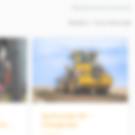
Résultats de la recherche
Résultat
1
-
18
sur
18
au total
Earthworks 3D –
our
Chargeuses