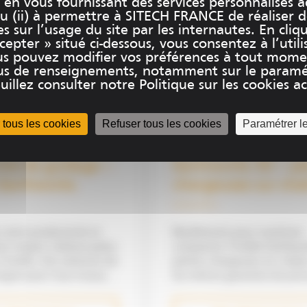
et en vous fournissant des services personnalisés 
u (ii) à permettre à SITECH FRANCE de réaliser 
es sur l’usage du site par les internautes. En cliq
epter » situé ci-dessous, vous consentez à l’utili
us pouvez modifier vos préférences à tout mome
plus de renseignements, notamment sur le paramé
uillez consulter notre Politique sur les cookies acc
 tous les cookies
Refuser tous les cookies
Paramétrer l
rme de guidage –
Earthworks 3D – pe
 Earthworks
chargeuses sur cha
otre productivité et
Nivellement pour machines
tre impact carbone grâce
compactes Trimble Earthworks pour
es solutions de
petites chargeuses sur chaîn
ngins pour tous travaux
les mêmes garanties de préci
ment. En équipant
sécurité, économies de maté
des machines présentes
carburant que sur les autres