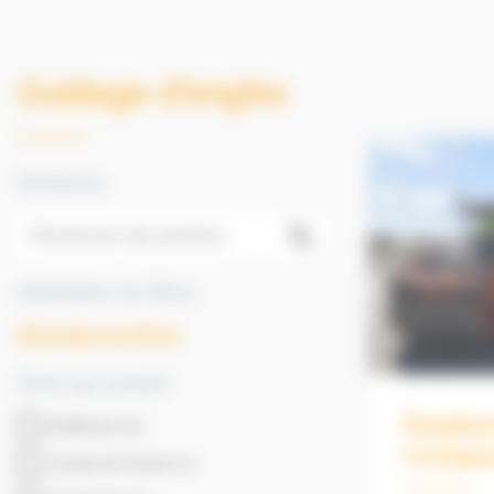
Guidage d'engins
Recherche
Réinitialiser les filtres.
Réinitialiser les filtres.
Filtrer par produit
Roadwo
Bulldozers (2)
Compact
Carnets de Terrain (1)