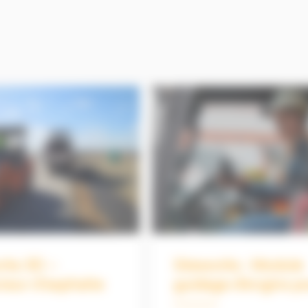
rks 3D –
Siteworks : Module
eur d’asphalte
guidage d’engins p
pelles