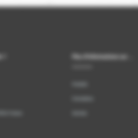
rks 3D – Pelles
Earthworks 2D – Pe
iques
Hydrauliques
thworks : la référence
Vos premiers pas dans le Gu
s de guidage pour les
Pelle Le contrôle depuis la c
ues. Trimble
Les systèmes de guidage vo
st la solution de
fournissent sur un écran dan
ngins de dernière
cabine, et au moyen de plus
Amélioration de
capteurs situés sur les équi
s d'informations
Plus d'informations
 : travaillez plus
de votre pelle, des informat
 et plus rapidement
essentielles pour faciliter et
e carburant et de
accélérer vos travaux d’exca
plus précis, vous faites
Ils vous aident à atteindre le
rises et travaillez plus
rapidement et sans avoir à c
tés
constamment la profondeur