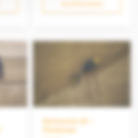
Plus d'informations
ce et la
quelques minutes. Grâce à sa
 à
modularité et sa facilité
hworks
d’installation, l'utilisation de ce
 des
système vous garantit un gain de
ergure
productivité important : moins de
s
reprises, économies de carburant et
de matériaux. Flexible et
hine
interchangeable de machine en
sse
machine rapidement Chargeuses
compactes & pelles hydrauliques
Earthworks 3D –
l
Niveleuses