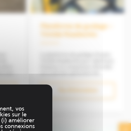
Plateforme de guidage –
Trimble Roadworks
our
La plateforme de guidage d’engins
e de
Trimble Roadworks pour raboteuses,
n de la
finisseurs et compacteurs d'enrobés
t aussi
est la dernière génération de
apteur de
système de guidage qui automatise
les travaux d’enrobés. Trimble
Plus d'informations
on des
Roadworks, à l’instar de l’ensemble
des nouvelles générations de
s perte
système de guidage Trimble,
ment, vos
reprend les standards des
kies sur le
générations précédentes ainsi que
 (i) améliorer
des fonctionnalités avancées
os connexions
permettant d’entrer dans l’ère du