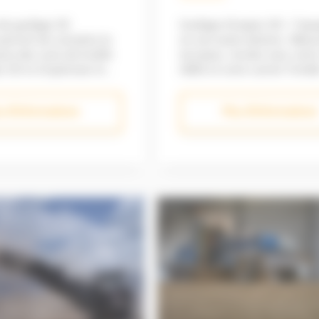
de guidage 3D
Guidage d’engins 3D + Topo
ermet de connaitre la
en une seule solution : Mesu
cte des coins de la bille
terrassez, récolez avec votr
t 3D et d’optimiser le
GNSS et votre carnet Trim
afin d’obtenir une
Digitalisez vos chantiers ave
de l’ouvrage plus
investissement modéré Productivité
s d'informations
Plus d'informations
abine
améliorée : précision centim
 sécurité
(guidage et topographie)
en 3D Précision
Connectivité : partager en 
é avec
réels les informations liées 
ons Radio ou Internet via
en connectant votre solutio
 VRSNow
Trimble WorksManager Réduction
de l’impact carbone