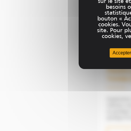
sur le site 
besoins o
statistiqu
bouton « Acc
cookies. Vo
site. Pour 
cookies, ve
Accepter
Platefo
Trimble
Augmentez v
réduisez vo
au guidage Trimble. D
guidage d’e
de terrasse
l’ensemble 