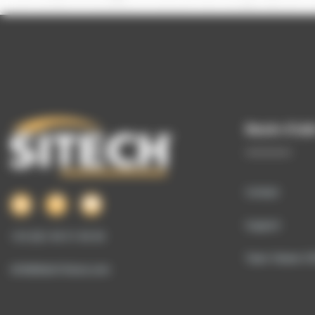
Earthwo
Hydraul
Trimble Ear
des système
pelles hydrauliq
Earthworks e
guidage d'e
génération Trimble. 
Plu
productivité
précisément
Économies d
matériaux : 
moins de rep
sereinement Fonctionnali