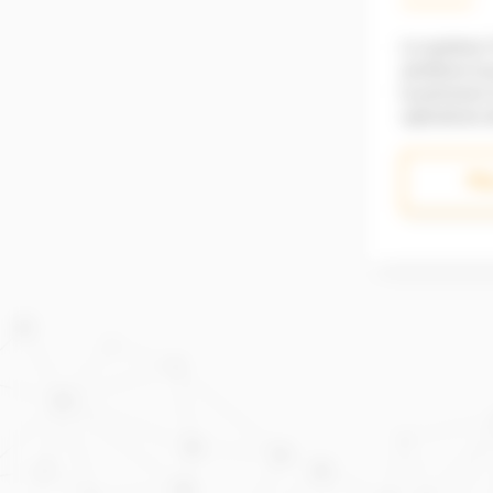
Le système
améliore la 
la précision 
opérations d
permet d’av
battage san
Plu
positionnem
précision c
une meilleu
améliorant l
Précision centi
forage en c