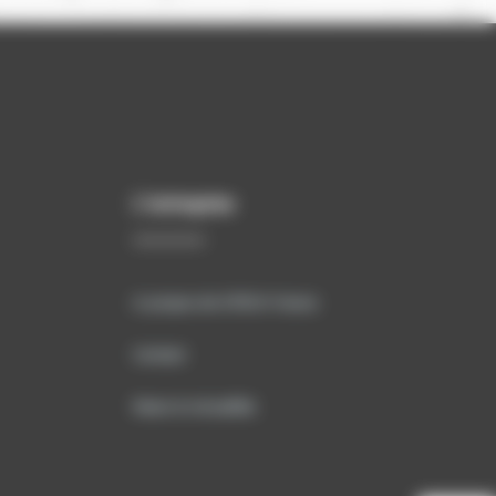
lles
Earthworks 3D –
Bulldozers
idage
La référence des solutions de
abine
guidage dédiées aux bulldozers.
us
Trimble décline sa plateforme
s la
Earthworks aux bulldozers :
ieurs
interface, capteurs, montage... tout
pements
a été pensé afin de vous faire
Plus d'informations
ions
atteindre un niveau de productivité
inégalé. Avec Earthworks
vation.
bulldozers, bénéficiez
s cotes
de l’intuitivité de la nouvelle
ontrôler
plateforme sur la tablette Trimble
 de
de 10 pouces à la navigation tactile