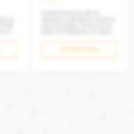
Trimble Earthworks aide vos
itre la
opérateurs à atteindre un niveau de
a bille
précision inégalé. Comme pour les
er le
pelles et les bulldozers, les capteurs
une
IMU du système Trimble Earthworks
s
couplés à une tablette tactile de 10
Plus d'informations
pouces à l’ergonomie optimisée
améliorent la performance de votre
machine. Une précision accrue avec
une vitesse de travail optimisée pour
ernet via
l’ensemble de vos applications,
simples ou complexes. Le
nivellement nouvelle génération :
efficace, rapide et précis La
performance d'un système 3D
Trimble