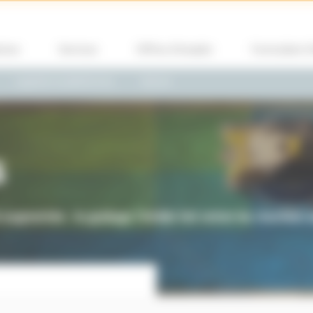
ions
Services
Offres d’emploi
Formulaire 
Logiciels et plateformes
Marine
s
gmentée : le guidage Trimble fait entrer les chantiers dan