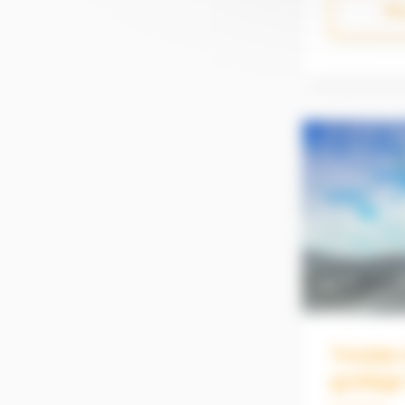
Plu
sur vos chan
guidage Tri
conçue pour 
plus précis
rapidement,
d’améliorer 
l’ensemble 
terrassemen
finition et 
matériaux routi
hydrauliques
Chargeuses com
engins spéc
Trimble
guidage