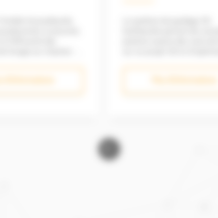
 Trimble Groundworks
Le système de guidage 3D
productivité, la sécurité,
Earthworks permet de conna
et l'efficacité des
position exacte des coins de l
e forage sur chantier : il
sur un projet 3D et d’optimis
oir un forage et un
compactage afin d’obtenir 
s piquet, un
conformité de l’ouvrage plu
s d'informations
Plus d'informations
ent de la fraise avec une
rapidement. Montage sur cabine
entimétrique générant
pour plus de sécurité
re productivité et
Fonctionnement en 3D Précision
a maîtrise des coûts.
centimétrique Compatibilité avec
métrique Plan de
des corrections Radio ou Int
abine
le réseau VRSNow