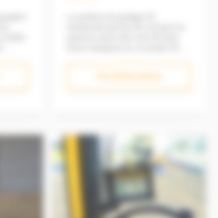
graphie
Le système de guidage 3D
rez,
Earthworks permet de connaitre la
e mobile
position exacte des coins de lame
ble
d'une chargeuse sur un projet 3D.
c un
Montage sur cabine pour plus de
sécurité Fonctionnement en 3D
Plus d'informations
étrique
Précision centimétrique
Compatibilité avec des corrections
temps
Radio ou Internet via le réseau
au projet
VRSNow
n à