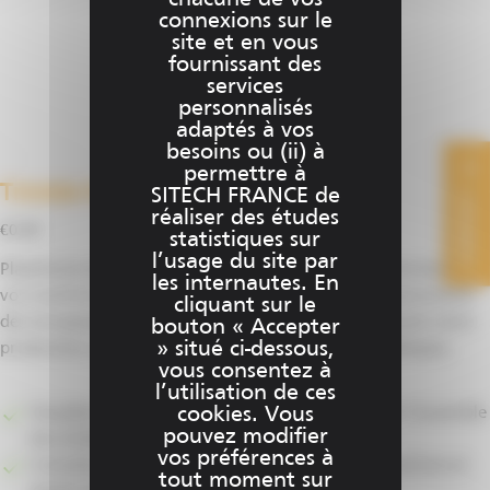
chacune de vos
sur
connexions sur le
site et en vous
la
fournissant des
page
services
du
personnalisés
produit
adaptés à vos
besoins ou (ii) à
permettre à
Trimble WorksOS
SITECH FRANCE de
CONTACT
réaliser des études
€
0.00
statistiques sur
l’usage du site par
Plateforme de suivi de production en 3D : exploitez les levées de
les internautes. En
vos machines guidées, pour suivre au jour le jour l’avancement
cliquant sur le
des terrassements sur vos chantiers, piloter efficacement votre
bouton « Accepter
» situé ci-dessous,
production, et minimiser vos interventions topographiques.
vous consentez à
l’utilisation de ces
Visualiser en temps réel les avancées réalisées par l’ensemble
cookies. Vous
pouvez modifier
des échelons
.
vos préférences à
Consulter des rapports sur la productivité des machines et
tout moment sur