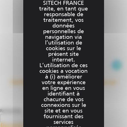
produit
SITECH FRANCE
traite, en tant que
responsable de
traitement, vos
données
personnelles de
navigation via
l’utilisation de
cookies sur le
présent site
internet.
Ce
L’utilisation de ces
produit
cookies a vocation
à (i) améliorer
a
Earthworks 3D – petites chargeuses sur
votre expérience
plusieu
en ligne en vous
chaîne
variatio
identifiant à
Les
chacune de vos
€
0.00
options
connexions sur le
site et en vous
Rechercher
peuven
fournissant des
être
Rechercher
services
choisies