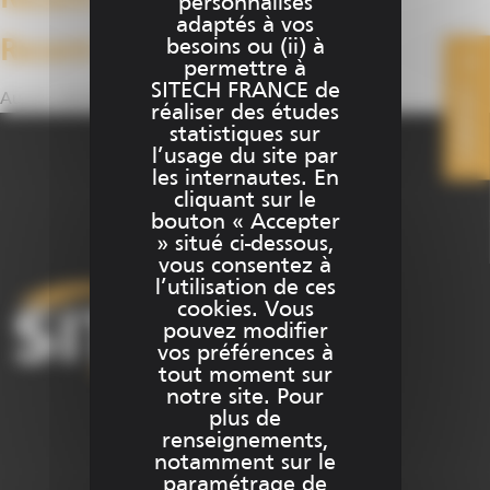
Recent Posts
personnalisés
sur
adaptés à vos
la
besoins ou (ii) à
Recent Comments
permettre à
page
SITECH FRANCE de
CONTACT
du
Aucun commentaire à afficher.
réaliser des études
produit
statistiques sur
l’usage du site par
les internautes. En
cliquant sur le
bouton « Accepter
» situé ci-dessous,
vous consentez à
l’utilisation de ces
cookies. Vous
pouvez modifier
vos préférences à
tout moment sur
notre site. Pour
plus de
renseignements,
notamment sur le
+33 (0)1 69 51 60 00
paramétrage de