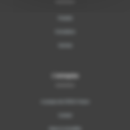
Produits
Formations
Services
L’entreprise
A propos de SITECH France
Contact
News & Actualités