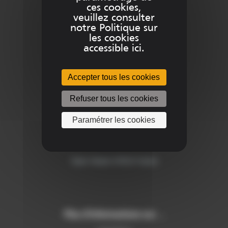
ces cookies,
info@sitech-france.com
veuillez consulter
notre Politique sur
les cookies
accessible ici.
Besoin d’aide ?
Accepter tous les cookies
Refuser tous les cookies
Contact
Paramétrer les cookies
Support
Team Viewer SITECH France
Plus d’informations sur …