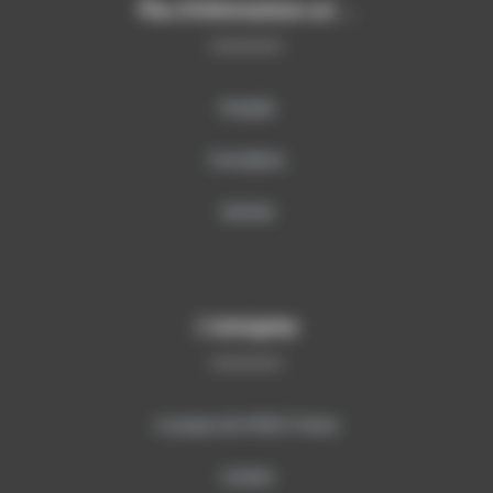
Plus d’informations sur …
Produits
Formations
Services
L’entreprise
A propos de SITECH France
Contact