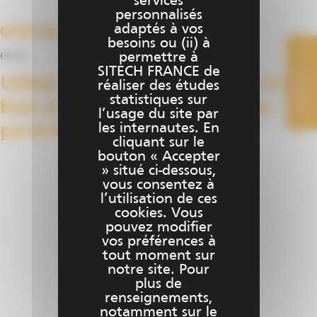
services
personnalisés
adaptés à vos
GNSS Base & Mobile (Niveau Expert)
besoins ou (ii) à
permettre à
€
0.00
SITECH FRANCE de
CONTACT
Utiliser des fonctions avancées d’une
réaliser des études
statistiques sur
base et d’un mobile GNSS et les
l’usage du site par
les internautes. En
paramétrer
cliquant sur le
bouton « Accepter
Ce
» situé ci-dessous,
Choix des options
vous consentez à
produit
l’utilisation de ces
a
cookies. Vous
plusieurs
pouvez modifier
variations.
vos préférences à
Les
tout moment sur
notre site. Pour
options
plus de
peuvent
renseignements,
être
notamment sur le