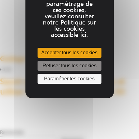
choisies
paramétrage de
sur
ces cookies,
veuillez consulter
la
notre Politique sur
page
les cookies
du
accessible ici.
produit
Accepter tous les cookies
Guidage 3D (Niveau Expert)
Refuser tous les cookies
€
0.00
Paramétrer les cookies
Savoir paramétrer son système et
utiliser des fonctions avancées 3D
Ce
Choix des options
produit
a
plusieurs
Rechercher
variations.