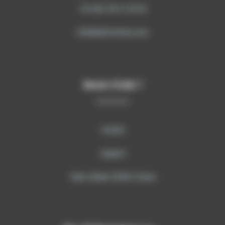
+33 (0)1 69 51 60 00
info@sitech-france.com
Besoin d’aide ?
Contact
Support
Team Viewer SITECH France