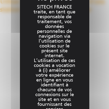
Utiliser les fonctions avancées d’une
SITECH FRANCE
station totale et les paramétrer
traite, en tant que
responsable de
traitement, vos
Ce
Choix des options
données
produit
personnelles de
a
navigation via
plusieurs
l’utilisation de
cookies sur le
variations.
présent site
Les
internet.
options
L’utilisation de ces
peuvent
cookies a vocation
être
à (i) améliorer
votre expérience
choisies
en ligne en vous
sur
identifiant à
la
chacune de vos
page
connexions sur le
du
site et en vous
fournissant des
produit