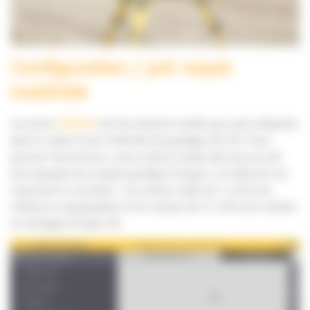
Configuration / pré requis
matériels
Les séries
SPSX30
sont les stations totales qui sont indiquées
dans le cadre d’une méthode de guidage 3D UTS. Pour
pouvoir fonctionner, votre station totale doit de surcroît
être équipée du module guidage d’engins. Un élément est
important à connaître : les canaux radio de 1 à 30 sont
utilisés en topographie et les canaux de 31 à 60 sont utilisés
en Guidage d’engin 3D.