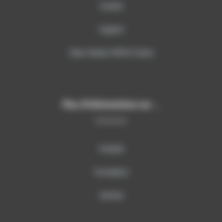
Contact
Support
Team Viewer SITECH France
Plus d’informations sur …
Produits
Formations
Services