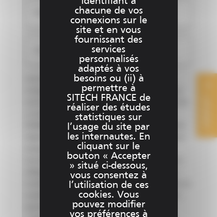
identifiant à
chacune de vos
Ajouter un fichier (2)
connexions sur le
site et en vous
fournissant des
services
Ajouter un fichier (3)
personnalisés
adaptés à vos
besoins ou (ii) à
Les informations recueillies lorsque vous
permettre à
complétez et soumettez ce formulaire en ligne
SITECH FRANCE de
CONTACT
via le site www.sitech-france.fr (ci-après le « Site
réaliser des études
») ont vocation à être traitées par SITECH
statistiques sur
FRANCE, responsable de traitement, aux fins de
l’usage du site par
les internautes. En
répondre aux demandes d’informations et pour
cliquant sur le
mieux vous connaitre.
bouton « Accepter
Les informations signalées d'un astérisque sont
» situé ci-dessous,
obligatoires pour la gestion de vos demandes.
vous consentez à
Conformément à la réglementation applicable en
l’utilisation de ces
cookies. Vous
matière de protection des données à caractère
pouvez modifier
personnel, vous disposez :
vos préférences à