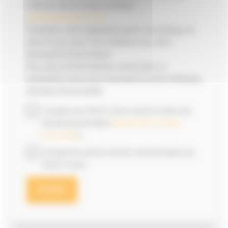
l'adresse électronique suivante :
dpo@monnoyeur.com
Toutefois, votre opposition peut, en pratique et
selon le cas, avoir une incidence sur votre
demande d’information.
Pour plus d’informations concernant ce
traitement nous vous renvoyons à notre Politique
Données Personnelles.
J'accepte que SITECH France stocke et traite mes
données personnelles (
Politique des Données
Personnelles
).
J'accepte de recevoir d'autres communications de
SITECH France.