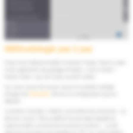
Méthodologie pas à pas
Il faut tout d’abord installer la Station Totale. Dans le cadre
d’une application de guidage d’engins, c’est le mode «
Station Libre » qui est le plus souvent utilisé.
Sur votre carnet de terrain, lancez le module Guidage
d’engins de
Siteworks
. Dès lors la configuration pourra
débuter.
La fenêtre intitulée « Définir une fenêtre de recherche » va
dès lors s’ouvrir. Elle va définir la zone dans laquelle la
station totale va rechercher le prisme machine – un des
éléments principaux du guidage en UTS. Sur cette fenêtre,