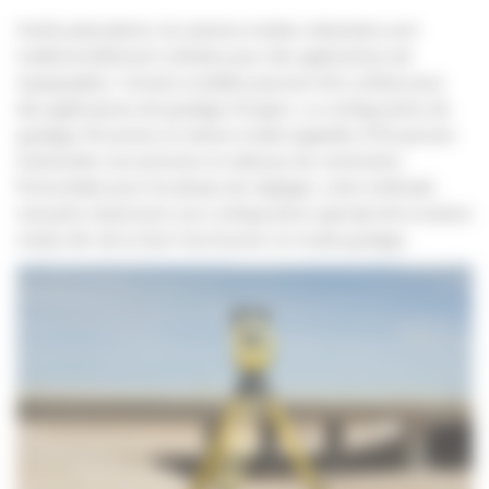
Outils polyvalents, les stations totales robotisées sont
traditionnellement utilisées pour des applications de
topographie. Certains modèles peuvent être utilisés pour
des applications de guidage d’engins. La configuration de
guidage 3D prisme et station totale (appelée UTS) permet
d’atteindre une précision en dessous du centimètre.
Primordiale pour les phases de réglages, cette méthode
nécessite néanmoins une configuration spéciale de la station
totale afin de la faire fonctionner en mode guidage.