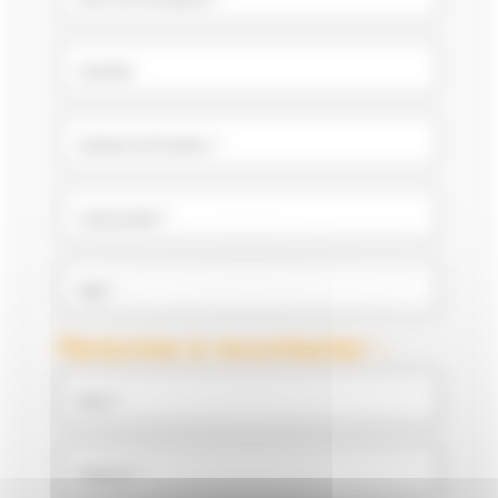
Chantier
Adresse de livraison *
Code postal *
Ville *
Personne à recontacter :
Nom *
Prénom *