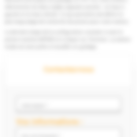
sélectionnez les deux angles opposés suivants : en haut à
gauche et en bas à droite. Ce qui permettra de définir la
plus large plage de recherche de prisme pour votre station.
La dernière étape de la configuration consister à viser le
prisme machine MT900 et à cliquer sur Terminer. La station
totale est ainsi prête à travailler en guidage.
Contactez-nous
Votre besoin *
Vos informations :
Nom de l'entreprise *