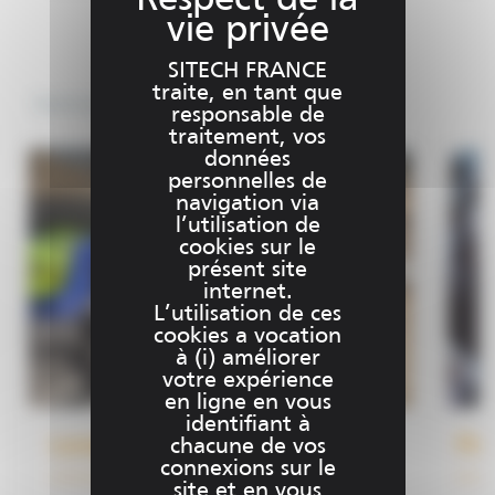
SITECH FRANCE
traite, en tant que
Services
responsable de
traitement, vos
données
personnelles de
navigation via
l’utilisation de
cookies sur le
présent site
internet.
L’utilisation de ces
cookies a vocation
à (i) améliorer
votre expérience
en ligne en vous
identifiant à
Location de matériel
Pac
chacune de vos
connexions sur le
site et en vous