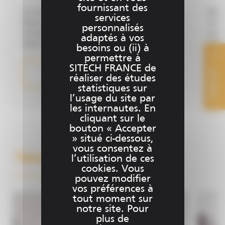
fournissant des
Un investissement totalement maîtrisé.
Metto
services
Nous mettons à votre disposition un panel
Vous
personnalisés
de solutions Trimble que vous pouvez louer
pour 
adaptés à vos
selon vos projets. Vous maîtrisez ainsi votre
chant
besoins ou (ii) à
investissement puisque vous réaliserez vos
dans 
permettre à
chantiers avec les dernières technologies
proj
SITECH FRANCE de
CONTACT
Plus d'informations
Trimble : systèmes de guidage ou
déma
réaliser des études
équipements de topographie, sans avoir à
serv
statistiques sur
investir.
chant
l’usage du site par
les internautes. En
cliquant sur le
bouton « Accepter
» situé ci-dessous,
vous consentez à
Témoignages
l’utilisation de ces
cookies. Vous
pouvez modifier
vos préférences à
tout moment sur
notre site. Pour
plus de