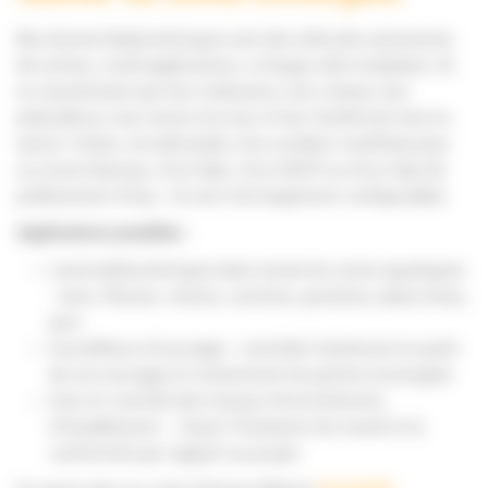
Nos drones bathymétriques sont des véhicules autonomes
de surface, multi-applications, à charge utile modulaire. Ils
se caractérisent par leur endurance, leur vitesse, leur
polyvalence, leur tenue à la mer et leur facilité de mise en
œuvre. Dotés, à la demande, d’un sondeur multifaisceaux
ou mono-faisceau, d’un lidar, d’un ADCP ou d’un tube de
prélèvement d’eau : ils sont très largement configurables.
Applications possibles :
Levés bathymétriques dans toutes les zones aquatiques
: mers, fleuves, rivières, carrières, gravières, plans d’eau,
port
Surveillance d’ouvrages : contrôlez facilement la santé
de vos ouvrages et notamment les parties immergées
Suivi et contrôle des travaux d’enrochement,
d’ensablement… Voyez l’évolution du travail et la
conformité par rapport au projet.