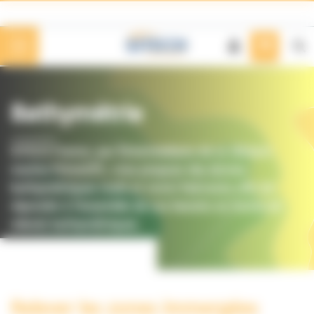
Panneau de gestion des cookies
Bathymétrie
SITECH France, par l'intermédiaire de sa division
marine PrimeGPS, vous propose des drones
bathymétriques multi et mono faisceaux afin de
répondre à l'ensemble de vos besoins en terme de
relevés bathymétriques.
Relever les zones immergées