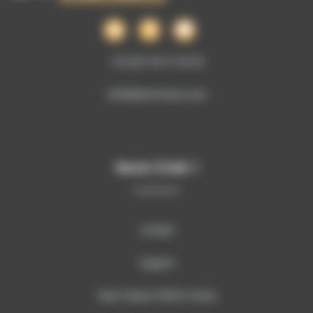
+33 (0)1 69 51 60 00
info@sitech-france.com
Besoin d’aide ?
Contact
Support
Team Viewer SITECH France