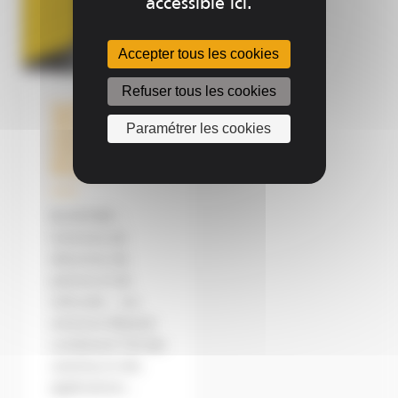
accessible ici.
Accepter tous les cookies
Refuser tous les cookies
Systèmes de
détection de
Paramétrer les cookies
piétons et
véhicules
Blaxtair
BLAXTAIR –
Solutions de
détection de
piétons et de
véhicules Les
solutions Blaxtair
combinent l’IA des
caméras et des
applications...