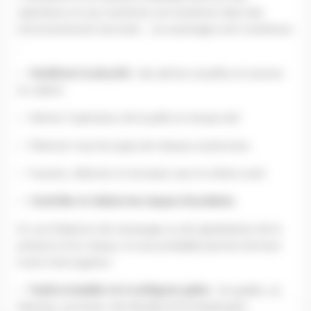
opérateurs et aux machines une évolution dans des
environnements sécurisés.
Les avantages sont nombreux
:
✅
Améliorer la sécurité
: des alertes visuelles et sonores
en cabine
✅ Alerter l’opérateur de la pelle en temps-réel
✅ Détecter tous les types de réseaux souterrains
✅ Scanner, détecter et terrasser avec le même outil
✅
Contrôler et réduire les risques d’accidents.
En cas d’absence de marquage ou de signalisation de la
présence d’un réseau, le scan préalable permet de lever
toute interrogation
✅
Facile à installer et à configurer grâce
: Un godet, un
faisceau, un écran, rien de plus et le travail peut