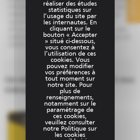
CONTACT
réaliser des études
LDR Insight permet de regrouper l’ensemble des scans
statistiques sur
réalisés par les godets de la flotte sous une interface
l’usage du site par
les internautes. En
ergonomique et facile d’utilisation. Les scans sont
cliquant sur le
affichés ainsi que les radargrammes associés. Il est alors
bouton « Accepter
rapide de consulter l’historique des scans réalisés par une
» situé ci-dessous,
machine.
vous consentez à
l’utilisation de ces
cookies. Vous
pouvez modifier
vos préférences à
tout moment sur
Ces solutions peuvent également vous
notre site. Pour
intéresser
plus de
renseignements,
notamment sur le
paramétrage de
ces cookies,
veuillez consulter
notre Politique sur
les cookies