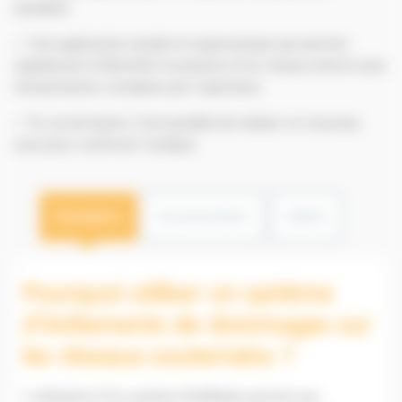
standard
✅ Une application simple et ergonomique qui permet
rapidement d’identifier la présence d’un réseau enterré sans
interprétation complexe par l’opérateur
✅ En cas de doute, il est possible de réaliser un nouveau
scan pour confirmer l’analyse
Description
Documentation
Galerie
Pourquoi utiliser un système
d’évitements de dommages sur
les réseaux souterrains ?
L’utilisation d’un système RodRadar permet aux