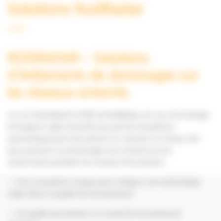
Solutions RodRadar
RODRADAR
– Solutions
d’évitements de dommages sur
les réseaux enterrés
Le Live
Dig
Radar® (LDR) de
RodRadar
est une technologie
d’imagerie radar brevetée
qui
permet de générer
automatiquement des alertes sur chantier en temps réel
pour
prévenir
les dommages aux infrastructures
souterraines pendant les travaux
d’excavation
.
✅
Une conception unique pour intégrer une technologie
radar dans un godet de terrassement
✅ Un godet permettant un travail de terrassement