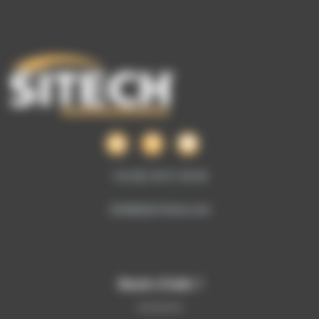
+33 (0)1 69 51 60 00
info@sitech-france.com
Besoin d’aide ?