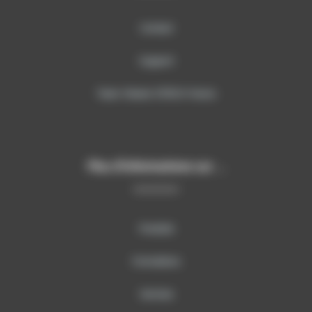
Contact
Support
Team Viewer SITECH France
Plus d’informations sur …
Produits
Formations
Services