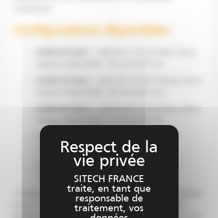
commencer.
Configurations disponibles
Godet de Type 1
: pelle de 1 à 3.5 tonnes. Deux
largeurs disponibles : 45 cm ou 61 cm
Godet de Type 2
: pelle de 3.5 à 8.5 tonnes. Deux
largeurs disponibles : 45 cm ou 61 cm
Godet de Type 3
: pelle de 8.5 à 16 tonnes. Deux
largeurs disponibles : 61 cm ou 92 cm
Godet de Type 4
: pelle de 16 à 25 tonnes.
Largeur disponible : 92 cm
Godet de Type 5
: pelle de 25 à 40 tonnes.
Largeur disponible : 92 cm
SITECH FRANCE
traite, en tant que
Chaque godet possède une platine d’adaptation (partie
responsable de
rouge sur le haut du godet). Cette platine peut être
traitement, vos
adaptée en fonction de l’attache rapide disponible sur la