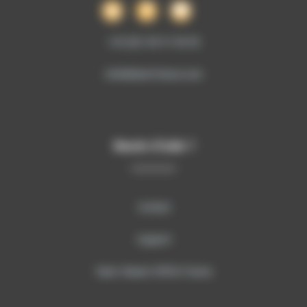
+33 (0)1 69 51 60 00
info@sitech-france.com
Besoin d’aide ?
Contact
Support
Team Viewer SITECH France