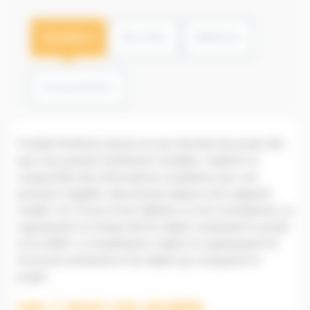
Description
Plus d'info
Wébinaire
Documentation
Trimble SiteVision donne vie aux données du projet afin
que vous puissiez facilement visualiser, explorer et
comprendre des informations complexes avec une
précision inégalée, directement depuis votre appareil
mobile. Sur l’écran d’une tablette ou d’un smartphone, se
superposent en temps-réel les objets composant le projet
et la réalité. La visualisation s’opère en superposant les
structures existantes et les objets qui composent le
projet.
Les + pour vos projets