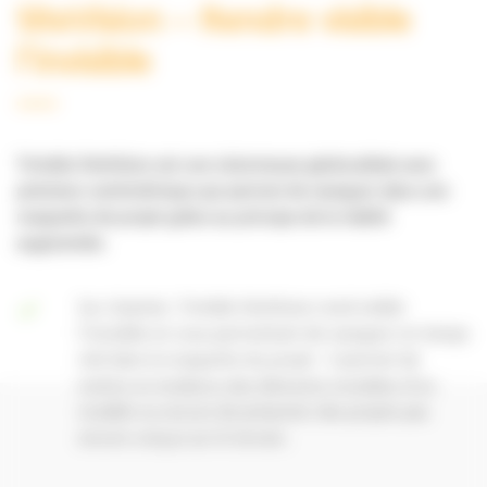
SiteVision – Rendre visible
l’invisible
Trimble
SiteVision
est une visionneuse
géolocalisée
avec
précision centimétrique qui permet de naviguer dans
une
maquette
de projet
grâce au principe de la réalité
augmentée.
Sur chantier, Trimble SiteVision rend visible
l’invisible en vous permettant de naviguer en temps
réel dans la maquette du projet : il permet de
mettre en évidence des éléments invisibles d’un
modèle ou encore de présenter des projets pas
encore conçus sur le terrain.