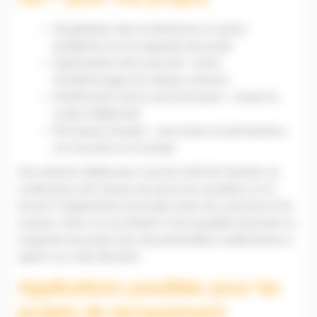
Visualisation des incohérences et autres
problèmes sur la maquette du projet
Optimisation de la sécurité : éviter
d’endommager les réseaux enterrés
Amélioration de la communication : travail en
mode collaboratif
Plus besoin de plan : vous savez en permanence
où vous êtes sur le projet
Une solution idéale pour tous les chefs de chantier ou
conducteurs de travaux qui pourront visualiser sur le
terrain l’implantation du projet avant de commencer les
travaux. Enfin, le cas échéant il sera possible d’annoter la
maquette du projet avec de potentielles modifications à
opérer sur cette dernière.
Applications possibles pour les
projets de terrassement