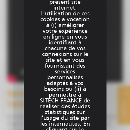
présent site
internet.
L’utilisation de ces
cookies a vocation
à (i) améliorer
votre expérience
en ligne en vous
identifiant à
chacune de vos
connexions sur le
site et en vous
fournissant des
services
personnalisés
adaptés à vos
besoins ou (ii) à
Besoin d’une formation en
permettre à
SITECH FRANCE de
CONTACT
topographie ?
réaliser des études
statistiques sur
En initial ou bien en perfectionnement, nos ingénieurs
l’usage du site par
les internautes. En
d’application complètent vos connaissances en vous
cliquant sur le