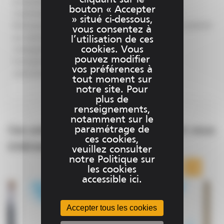
proposant un
catalogue de formations
afin de
bouton « Accepter
maximiser l’utilisation de votre matériel Trimble.
» situé ci-dessous,
Retrouvez d’autres conseils d’utilisation de votre matériel
vous consentez à
sur notre page
News & Actualités.
Pour plus de
l’utilisation de ces
cookies. Vous
renseignement sur l’ensemble de notre offre de
pouvez modifier
formations groupées, contactez-nous via
vos préférences à
notre formulaire de contact.
tout moment sur
notre site. Pour
plus de
renseignements,
notamment sur le
paramétrage de
Ces solutions peuvent également vous
ces cookies,
intéresser
veuillez consulter
notre Politique sur
les cookies
accessible ici.
Accepter tous les cookies