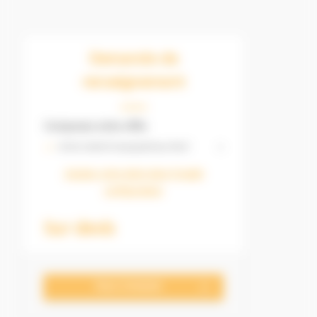
Demande de
renseignement
Composez votre offre
Achat matériel topographique Neuf
x
Ajustez votre devis dans l'onglet
configurateur
Sur devis
Nous Contacter