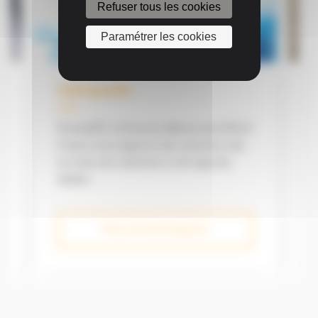
Refuser tous les cookies
Paramétrer les cookies
Earthworks 3D - Niveleuses
H
Trimble Earthworks aide vos opérateurs
à atteindre un niveau de précision
inégalé. Comme pour les pelles et les
bulldozers, les...
Plus d'informations