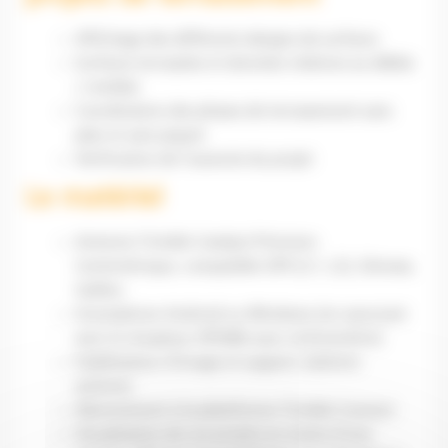
Affichage des différents designs de surfaces
Surfaces terrassées et données relatives au déblai
/ remblai
Coordination des phases de terrassement sans
plan et sans piquet
Vérification de l’avancée du projet
Le matériel
Antenne Trimble Catalyst Précision
Centimétrique, compatible GPS (L1, L2), Glonass,
Galileo
Smartphone Android ou Windows (en associant
avec le récepteur SPS986 avec inclinomètre)
Stabilisateur d’image et support, batterie
antenne
Abonnement à la plateforme Trimble Connect
Visualisation de vos projets en moins d’une