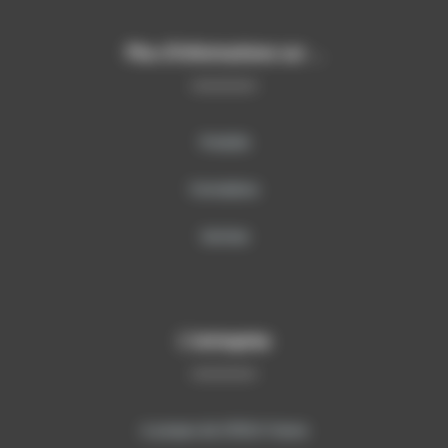
Plus d’informations sur …
Produits
Formations
Services
L’entreprise
A propos de SITECH France