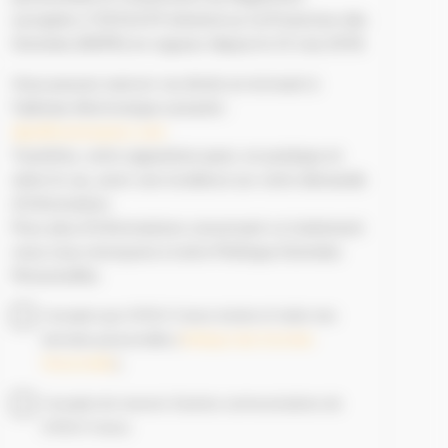
européen n°2016-679 Général sur la Protection des
Données (RGPD) en vigueur depuis le 25 mai 2018.
Vous pouvez exercer ces droits en écrivant à
l'adresse électronique suivante :
dpo@monnoyeur.com
Toutefois, votre opposition peut, en pratique et
selon le cas, avoir une incidence sur votre demande
d’information.
Pour plus d’informations concernant ce traitement
nous vous renvoyons à notre Politique Données
Personnelles.
J'accepte que SITECH France stocke et traite mes
données personnelles (
Politique des Données
Personnelles
).
J'accepte de recevoir d'autres communications de
SITECH France.