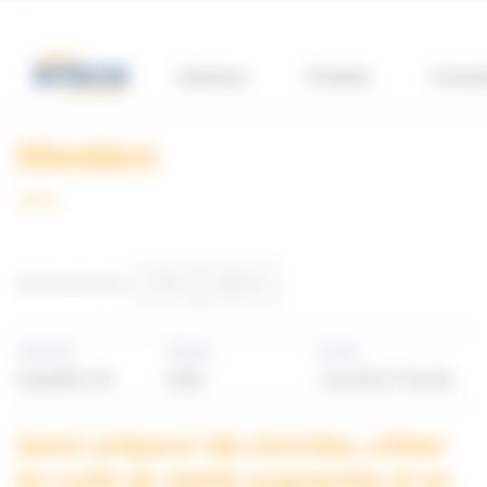
Panneau de gestion des cookies
Solutions
Produits
Format
Sitevision
Date
Agence
Plus d'informations :
Industrie
Niveau
Durée
Acquisition 3D
Initial
1 journée (7 heures)
Savoir préparer des données, utiliser
les outils de réalité augmentée et en