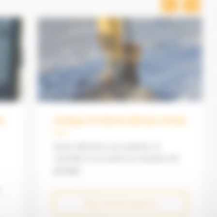
un
Guidage 3D Marine (Niveau Initial)
Savoir démarrer son système, le
contrôler et se mettre en situation de
guidage
Plus d'informations