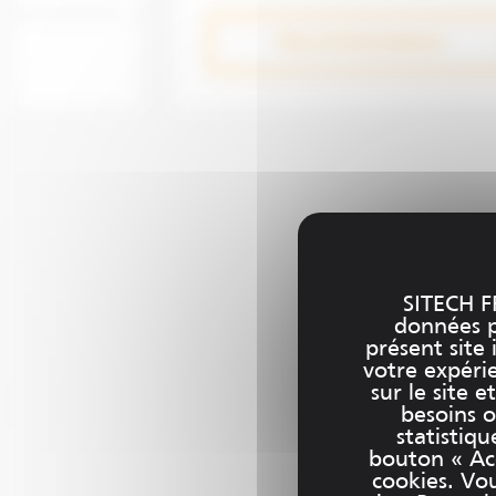
Plus d'informations
SITECH F
données pe
présent site 
votre expéri
sur le site 
besoins o
statistiqu
bouton « Acc
cookies. Vo