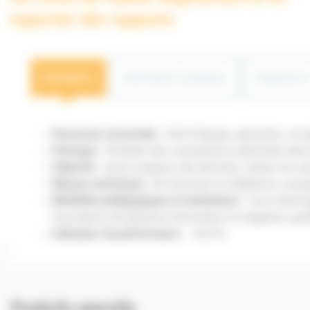
exporter des rapports
Description
Informations pratiques
Programme
Personnes concernées
: Chef d’équipe, géomètre, enc
Prérequis
: Posséder des connaissances générales dans
Objectifs
: Savoir préparer des données, utiliser les o
Moyens techniques
: Kit Sitevision et téléphone comp
Modalités pédagogiques et évaluations
: Cours théoriq
formulaires d’évaluation (formation et stagiaire), guid
Indicateur de performance
: 9.6/10
Produits associés