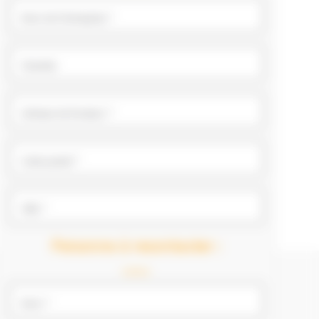
Nom de l'entreprise *
Chantier
Adresse de livraison *
Code postal *
Ville *
Personne à recontacter :
Nom *