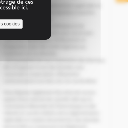
trage de ces
Conformément à la réglementation applicable en
essible ici.
matière de protection des données à caractère
personnel, vous disposez :
es cookies
- d’un droit d’accès, de rectification et de
portabilité des informations vous concernant ;
- d'un droit de limitation, d’effacement et
d’opposition pour des motifs légitimes au
traitement de vos données ;
- de la possibilité de nous transmettre des directives
afin d’organiser le sort des données vous
concernant (conservation, effacement,
communication à un tiers, etc.) en cas de décès
Vous disposez également d'un droit de recours
auprès d'une autorité de contrôle telle que la
Commission Nationale de l'Informatique et des
Libertés en cas de violation de la réglementation
applicable en matière de protection des données
personnelles et notamment du Règlement