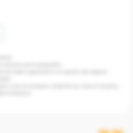
adrant
 le domaine de la topographie
utils de réalité augmentée et en exporter des rapports
atible
ues, exercices pratiques, études de cas, mises en situation,
es d’utilisation