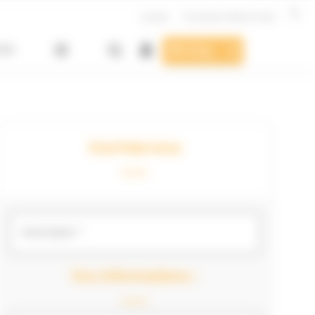
Contact
Formulaire Hotline & SAV
SAV
E-shop
Inscrivez-vous
Votre besoin *
Veuillez sélectionner
Vos informations :