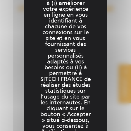
à (i) améliorer
a
UTS Station Totale (Niveau Initial)
votre expérience
plusieu
en ligne en vous
variatio
€
0.00
identifiant à
Les
chacune de vos
options
connexions sur le
site et en vous
peuven
fournissant des
être
services
choisies
personnalisés
sur
adaptés à vos
la
besoins ou (ii) à
permettre à
page
SITECH FRANCE de
CONTACT
du
réaliser des études
produit
statistiques sur
l’usage du site par
les internautes. En
cliquant sur le
bouton « Accepter
» situé ci-dessous,
vous consentez à