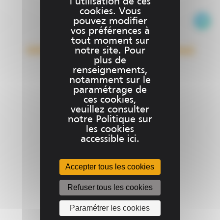
l’utilisation de ces
cookies. Vous
Ce
pouvez modifier
vos préférences à
produit
tout moment sur
a
notre site. Pour
GNSS Base & Mobile (Niveau Initial)
plusieu
plus de
variatio
€
0.00
renseignements,
Les
notamment sur le
paramétrage de
options
ces cookies,
peuven
veuillez consulter
être
notre Politique sur
choisies
les cookies
sur
accessible ici.
la
page
Accepter tous les cookies
du
produit
Refuser tous les cookies
Paramétrer les cookies