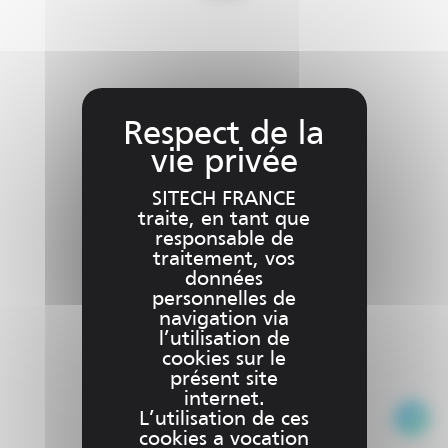
Les
options
peuven
être
choisies
sur
la
page
SITECH FRANCE
du
traite, en tant que
produit
responsable de
traitement, vos
données
personnelles de
navigation via
l’utilisation de
cookies sur le
présent site
internet.
Ce
L’utilisation de ces
produit
cookies a vocation