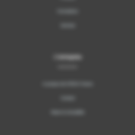
Formations
Services
L’entreprise
A propos de SITECH France
Contact
News & Actualités