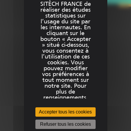
SITECH FRANCE de
réaliser des études
Team Viewer SITECH France
statistiques sur
l’usage du site par
les internautes. En
cliquant sur le
bouton « Accepter
Plus d’informations sur …
» situé ci-dessous,
vous consentez à
l’utilisation de ces
cookies. Vous
Produits
pouvez modifier
vos préférences à
tout moment sur
Formations
notre site. Pour
plus de
Services
renseignements,
notamment sur le
paramétrage de
Accepter tous les cookies
ces cookies,
veuillez consulter
Refuser tous les cookies
L’entreprise
notre Politique sur