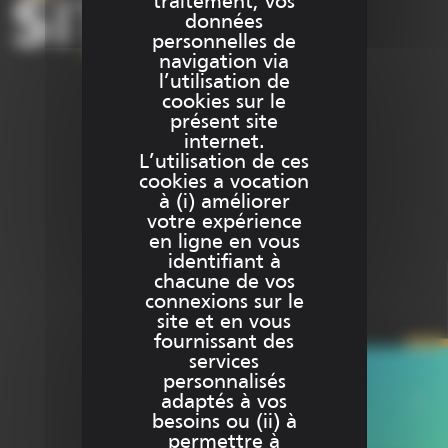
traitement, vos
données
personnelles de
navigation via
l’utilisation de
cookies sur le
présent site
internet.
+33 (0)1 69 51 60 00
L’utilisation de ces
cookies a vocation
info@sitech-france.com
à (i) améliorer
votre expérience
en ligne en vous
identifiant à
chacune de vos
Besoin d’aide ?
connexions sur le
site et en vous
fournissant des
services
Aucun produit ne
personnalisés
Contact
CONTACT
adaptés à vos
correspond à votre
besoins ou (ii) à
sélection.
Support
permettre à