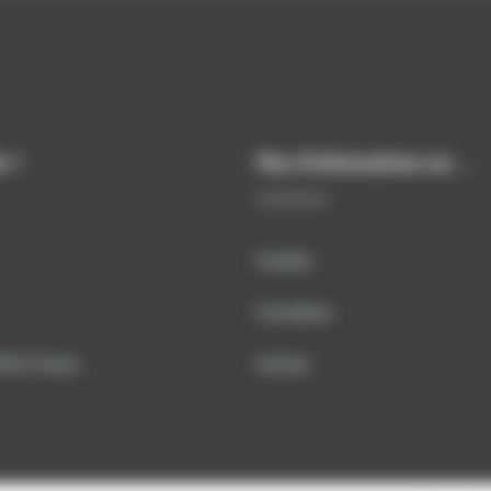
e ?
Plus d’informations sur …
Produits
Formations
TECH France
Services