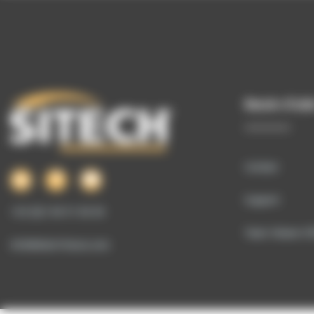
Besoin d’aid
Contact
Support
+33 (0)1 69 51 60 00
Team Viewer SI
info@sitech-france.com