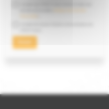
J'accepte que SITECH France stocke et traite mes
données personnelles (
Politique des Données
Personnelles
).
J'accepte de recevoir d'autres communications de
SITECH France.