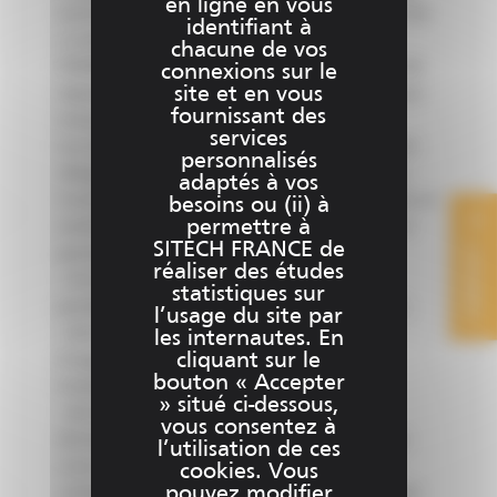
en ligne en vous
via le site www.sitech-france.fr (ci-après le « Site
identifiant à
») ont vocation à être traitées par SITECH
chacune de vos
FRANCE, responsable de traitement, aux fins de
connexions sur le
site et en vous
répondre aux demandes d’informations et pour
fournissant des
mieux vous connaitre.
services
Les informations signalées d'un astérisque sont
personnalisés
obligatoires pour la gestion de vos demandes.
adaptés à vos
Conformément à la réglementation applicable en
besoins ou (ii) à
permettre à
matière de protection des données à caractère
SITECH FRANCE de
CONTACT
personnel, vous disposez :
réaliser des études
- d’un droit d’accès, de rectification et de
statistiques sur
portabilité des informations vous concernant ;
l’usage du site par
- d'un droit de limitation, d’effacement et
les internautes. En
cliquant sur le
d’opposition pour des motifs légitimes au
bouton « Accepter
traitement de vos données ;
» situé ci-dessous,
- de la possibilité de nous transmettre des
vous consentez à
directives afin d’organiser le sort des données
l’utilisation de ces
vous concernant (conservation, effacement,
cookies. Vous
pouvez modifier
communication à un tiers, etc.) en cas de décès