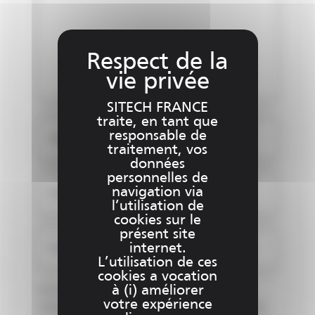
SITECH FRANCE
traite, en tant que
responsable de
Ajouter un fichier (1)
traitement, vos
données
personnelles de
navigation via
Ajouter un fichier (2)
l’utilisation de
cookies sur le
présent site
internet.
Ajouter un fichier (3)
L’utilisation de ces
cookies a vocation
à (i) améliorer
Les informations recueillies lorsque vous
votre expérience
complétez et soumettez ce formulaire en ligne