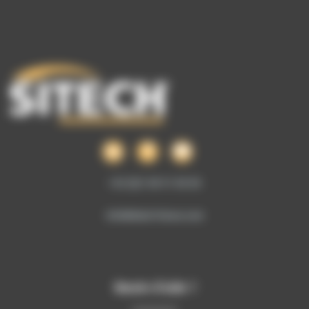
+33 (0)1 69 51 60 00
info@sitech-france.com
Besoin d’aide ?