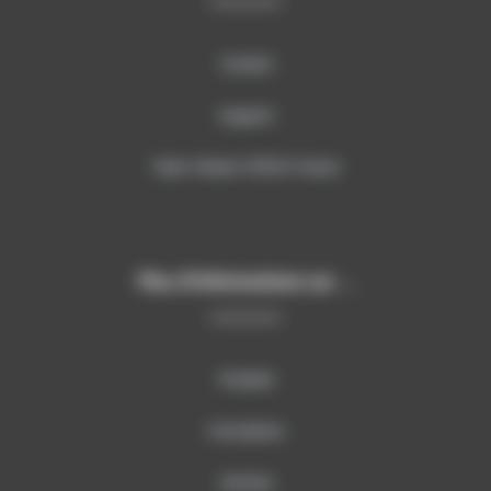
Contact
Support
Team Viewer SITECH France
Plus d’informations sur …
Produits
Formations
Services