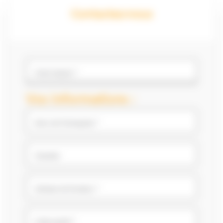
Contactez-nous
Votre besoin *
Vos informations :
Nom de l'entreprise *
Chantier
Adresse de livraison *
Code postal *