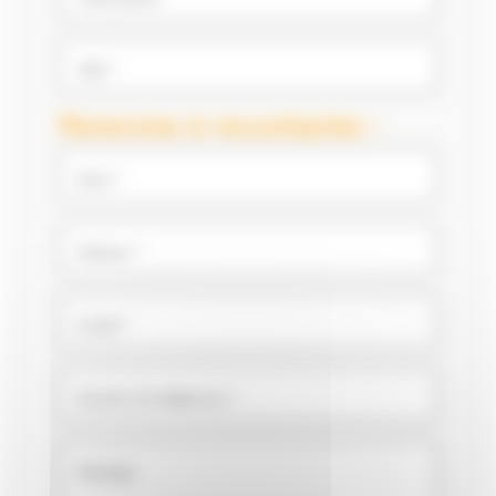
Ville *
Personne à recontacter :
Nom *
Prénom *
E-mail *
Numéro de téléphone *
Message