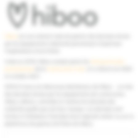
Hiboo
est une solution SaaS de gestion des données émises
par les équipements industriels permettant d’optimiser
l’exploitation d’une flotte.
Créée en 2018, Hiboo compte parmi les
startups les plus
prometteuses
de la
Construction Tech
, et a clôturé son SEED
en octobre 2021
SITECH France est désormais distributeur de Hiboo : un hub
des données émises par les équipements de construction.
Hiboo collecte, centralise et restitue les données des
matériels quelle que soit leur marque. Les données sont
livrées à l’utilisateur final dans leurs logiciels métier ou sur la
plateforme de gestion de flotte de Hiboo.