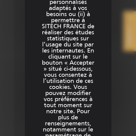
personnalisés
adaptés à vos
info@sitech-france.com
besoins ou (ii) à
permettre à
SITECH FRANCE de
CONTACT
réaliser des études
statistiques sur
Besoin d’aide ?
l’usage du site par
les internautes. En
cliquant sur le
bouton « Accepter
» situé ci-dessous,
Contact
vous consentez à
l’utilisation de ces
Support
cookies. Vous
pouvez modifier
vos préférences à
Team Viewer SITECH France
tout moment sur
notre site. Pour
plus de
renseignements,
notamment sur le
Plus d’informations sur …