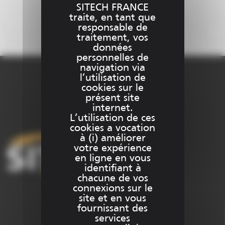
SITECH FRANCE
traite, en tant que
responsable de
traitement, vos
données
personnelles de
navigation via
l’utilisation de
cookies sur le
présent site
internet.
L’utilisation de ces
cookies a vocation
à (i) améliorer
votre expérience
en ligne en vous
identifiant à
chacune de vos
connexions sur le
site et en vous
fournissant des
services
+33 (0)1 69 51 60 00