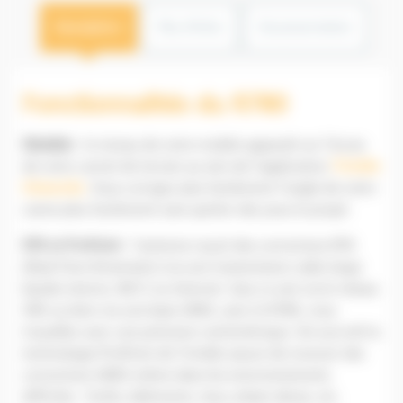
Description
Plus d'infos
Documentation
Fonctionnalités du R780
EBubble
: le niveau de votre mobile apparaît sur l’écran
de votre carnet de terrain au sein de l’application
Trimble
Siteworks
. Vous corrigez plus facilement l’angle de votre
canne plus facilement sans quitter des yeux le projet.
RTK et ProPoint
: l’antenne reçoit des corrections RTK
(Real-Time Kinematic) via une transmission radio large
bande interne, Wi-Fi ou Internet. Que ce soit via le réseau
VRS ou bien via une base GNSS, avec le R780, vous
travaillez avec une précision centimétrique. De surcroît la
technologie ProPoint de Trimble assure de recevoir des
corrections GNSS même dans les environnements
difficiles : forêts, bâtiments, tissu urbain dense, etc.