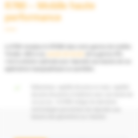
R780 – Mobile haute
performance
Le R780 remplace le SPS986 dans notre gamme de mobiles
Trimble. Allié à nos
carnets de terrain
de la gamme SPS,
c’est la solution optimale pour répondre aux besoins de vos
applications topographiques au quotidien.
Robustesse, rapidité de prise en main, rapidité
de prise de points et batterie avec une durée de
vie accrue : le R780 intègre les dernières
technologies permettant de répondre aux
besoins des géomètres sur chantier.