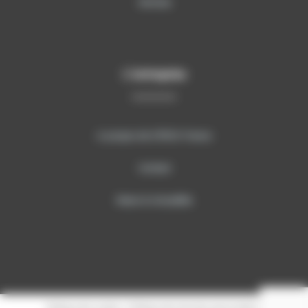
Services
L’entreprise
A propos de SITECH France
Contact
News & Actualités