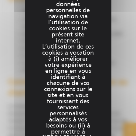
données
personnelles de
Résistance thermique : -40°C à +75°C
navigation via
Réception satellitaire : GPS, GLONASS, QZSS,
l’utilisation de
BeiDou, Galileo
cookies sur le
Batterie externe, connectivité Bluetooth et WiFi
présent site
internet.
Précision centimétrique
L’utilisation de ces
Possibilité de faire du post-traitement
cookies a vocation
Fonction de base GNSS en option
à (i) améliorer
Capteur IMU et option compensation de tilt
votre expérience
SPS Quicklock
en ligne en vous
identifiant à
Connectez vos équipes grâce au
chacune de vos
connexions sur le
chantier connecté Trimble
site et en vous
fournissant des
La transmission de données de récolement ou
services
personnalisés
d’avancement du projet entre le géomètre, le chef de
adaptés à vos
chantier ou le bureau est facilitée : en temps réel tous les
besoins ou (ii) à
interlocuteurs du chantier travaillent avec un plan à jour
permettre à
grâce à la plateforme d
’échange de projets Trimble