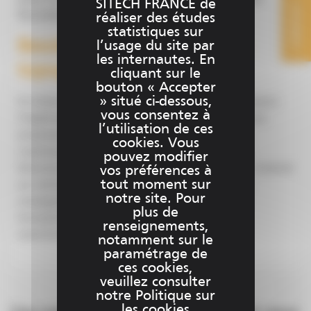
SITECH FRANCE de
CONTACT
WorksManager
.
réaliser des études
statistiques sur
Besoin d’une formation en
l’usage du site par
les internautes. En
topographie ?
cliquant sur le
bouton « Accepter
» situé ci-dessous,
En initial ou bien en perfectionnement, nos ingénieurs
vous consentez à
d’application complètent vos connaissances en vous
l’utilisation de ces
proposant un
catalogue de formations
afin de
cookies. Vous
maximiser l’utilisation de votre matériel Trimble.
pouvez modifier
Retrouvez d’autres conseils d’utilisation de votre matériel
vos préférences à
tout moment sur
sur notre page
News & Actualités.
Pour plus de
notre site. Pour
renseignement sur l’ensemble de notre offre de
plus de
formations groupées, contactez-nous via
renseignements,
notre formulaire de contact.
notamment sur le
paramétrage de
ces cookies,
veuillez consulter
notre Politique sur
les cookies