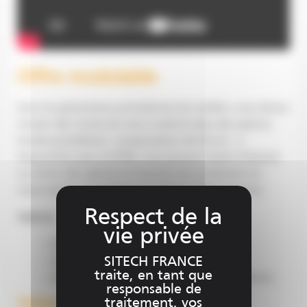
Offre modulable
Avec les générations précédentes de mobiles, vous deviez
investir dès l’achat de votre matériel dans des options
(multiconstellation, compensateur de tilt etc…).
Aujourd’hui avec le R780, vous pouvez choisir d’ajouter
ou retirer des options en fonction de vos besoins en
souscrivant à ces options sous forme d’abonnement.
Options
Base GNSS + Glonass
SITECH FRANCE
Base Premium et toutes constellations
traite, en tant que
Mobile + base premium + toutes constellations
responsable de
Informations pratiques
traitement, vos